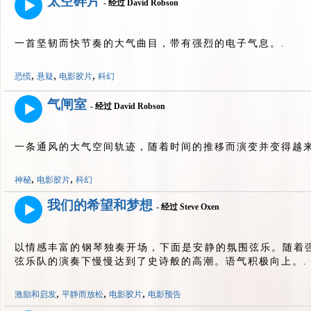
太空碎片
- 经过 David Robson
一首坚韧而快节奏的大气曲目，带有强烈的电子气息。.
,
,
,
恐慌
悬疑
电影胶片
科幻
气闸室
- 经过 David Robson
一条通风的大气空间轨迹，随着时间的推移而演变并变得越来
,
,
神秘
电影胶片
科幻
我们的希望和梦想
- 经过 Steve Oxen
以情感丰富的钢琴独奏开场，下面是安静的氛围弦乐。随着
弦乐队的演奏下慢慢达到了史诗般的高潮。语气积极向上。.
,
,
,
激励和启发
平静而放松
电影胶片
电影预告