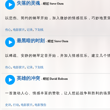
失落的灵魂
- 经过 Steve Oxen
以悲伤、简约的钢琴开始，加入微妙的情感弦乐，巧妙地贯穿
,
,
,
伤心
电影胶片
记录
下划线
最黑暗的时刻
- 经过 Steve Oxen
以稀疏、安静的钢琴定音开始，并加入情感弦乐。建立几个情
,
,
,
伤心
电影胶片
记录
下划线
英雄的冲突
- 经过 David Robson
一首激动人心、情感丰富的赞歌，让人想起战争和胜利的场景
,
,
,
史诗
行动
电影胶片
电影预告