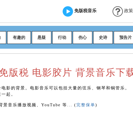
免版税音乐
政策
的
有趣的
悬疑
行动
伤心
史诗
预告片
免版税 电影胶片 背景音乐下
合电影的背景。电影音乐可以包括大量的弦乐、钢琴和铜管乐。
在一起。
乐播放视频、YouTube 等... (
完整保单
)