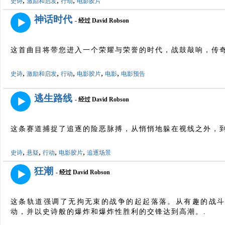
,
,
,
史诗
激励和启发
行动
电影胶片
神话时代
- 经过 David Robson
这首曲目将带您进入一个荣耀与荣誉的时代，战鼓敲响，传奇
,
,
,
,
,
史诗
激励和启发
行动
电影胶片
电影
电影预告
逃生路线
- 经过 David Robson
这条赛道捕捉了追逐的险恶脉搏，从悄悄地躲在视线之外，到
,
,
,
,
史诗
悬疑
行动
电影胶片
追逐场景
狂潮
- 经过 David Robson
这条轨道强调了无拘无束的战争的起起落落。从有趣的战
动，并以史诗般的爆炸和爆炸性胜利的交锋达到高潮。.