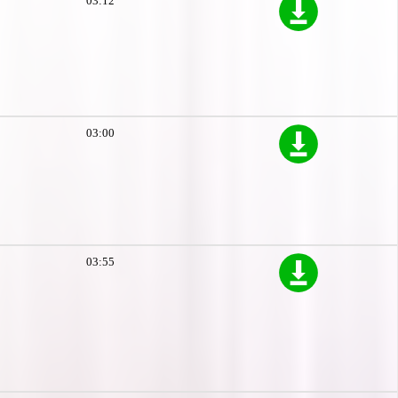
03:12
03:00
03:55