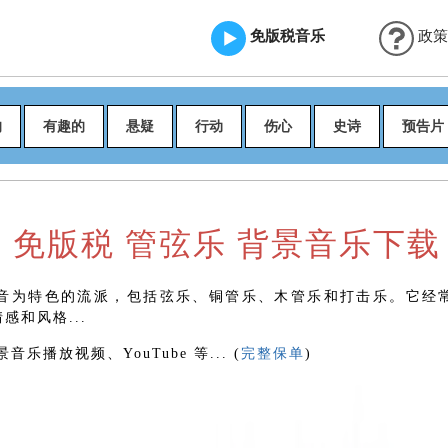
免版税音乐
政策
的
有趣的
悬疑
行动
伤心
史诗
预告片
免版税 管弦乐 背景音乐下载
音为特色的流派，包括弦乐、铜管乐、木管乐和打击乐。它经
和风格...
播放视频、YouTube 等... (
完整保单
)