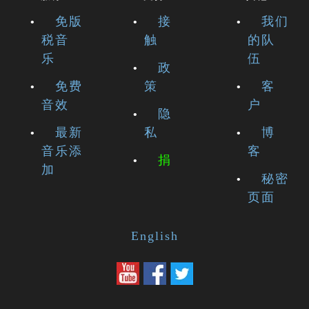
免版
接
我们
税音
触
的队
乐
伍
政
免费
策
客
音效
户
隐
最新
私
博
音乐添
客
捐
加
秘密
页面
English