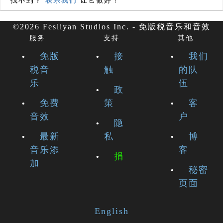
找不到？
联系我们
让它做好！
©2026 Fesliyan Studios Inc. - 免版税音乐和音效
服务
支持
其他
免版
接
我们
税音
触
的队
乐
伍
政
免费
策
客
音效
户
隐
最新
私
博
音乐添
客
捐
加
秘密
页面
English