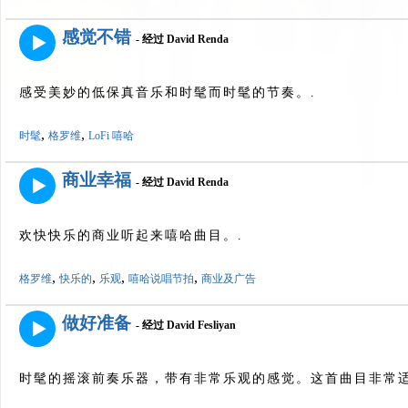
感觉不错
- 经过 David Renda
感受美妙的低保真音乐和时髦而时髦的节奏。.
,
,
时髦
格罗维
LoFi 嘻哈
商业幸福
- 经过 David Renda
欢快快乐的商业听起来嘻哈曲目。.
,
,
,
,
格罗维
快乐的
乐观
嘻哈说唱节拍
商业及广告
做好准备
- 经过 David Fesliyan
时髦的摇滚前奏乐器，带有非常乐观的感觉。这首曲目非常适