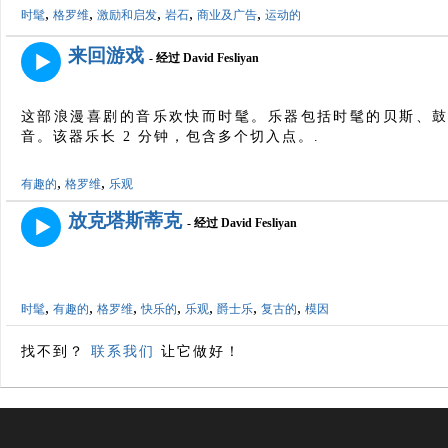
,
,
,
,
,
时髦
格罗维
激励和启发
岩石
商业及广告
运动的
来回游戏
- 经过 David Fesliyan
这部浪漫喜剧的音乐欢快而时髦。乐器包括时髦的贝斯、
音。该器乐长 2 分钟，包含多个切入点。.
,
,
有趣的
格罗维
乐观
放克塔斯蒂克
- 经过 David Fesliyan
,
,
,
,
,
,
,
时髦
有趣的
格罗维
快乐的
乐观
爵士乐
复古的
模因
找不到？
联系我们
让它做好！