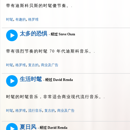
带有迪斯科贝斯的时髦傻节奏。.
,
,
时髦
有趣的
格罗维
太多的恐惧
- 经过 Steve Oxen
带有强烈节奏的时髦 70 年代迪斯科音乐。.
,
,
,
时髦
格罗维
复古的
商业及广告
生活时髦
- 经过 David Renda
时髦的时髦音乐，非常适合商业现代流行音乐。.
,
,
,
,
时髦
格罗维
流行音乐
复古的
商业及广告
夏日风
- 经过 David Renda