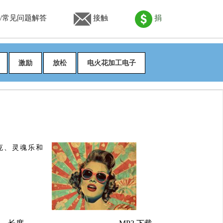
/常见问题解答
接触
捐
激励
放松
电火花加工电子
克、灵魂乐和