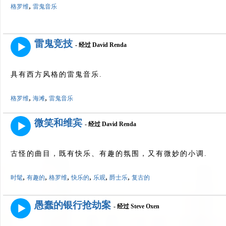
,
格罗维
雷鬼音乐
雷鬼竞技
- 经过 David Renda
具有西方风格的雷鬼音乐.
,
,
格罗维
海滩
雷鬼音乐
微笑和维宾
- 经过 David Renda
古怪的曲目，既有快乐、有趣的氛围，又有微妙的小调.
,
,
,
,
,
,
时髦
有趣的
格罗维
快乐的
乐观
爵士乐
复古的
愚蠢的银行抢劫案
- 经过 Steve Oxen