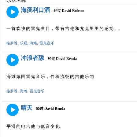
乐器名称
海滨利口酒
- 经过 David Robson
一首欢快的雷鬼曲目，带有吉他和尤克里里的感觉。.
,
,
,
格罗维
乐观
海滩
雷鬼音乐
冲浪者舔
- 经过 David Renda
海滩氛围雷鬼音乐，伴着流畅的吉他乐句.
,
,
格罗维
海滩
雷鬼音乐
晴天
- 经过 David Renda
平滑的电吉他与低音变化.