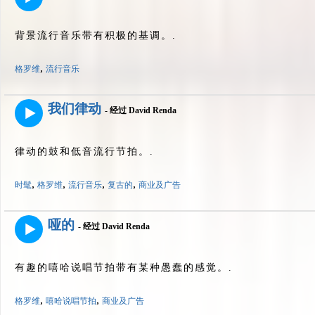
背景流行音乐带有积极的基调。.
,
格罗维
流行音乐
我们律动
- 经过 David Renda
律动的鼓和低音流行节拍。.
,
,
,
,
时髦
格罗维
流行音乐
复古的
商业及广告
哑的
- 经过 David Renda
有趣的嘻哈说唱节拍带有某种愚蠢的感觉。.
,
,
格罗维
嘻哈说唱节拍
商业及广告