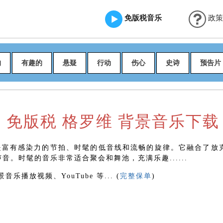
免版税音乐
政策
的
有趣的
悬疑
行动
伤心
史诗
预告片
免版税 格罗维 背景音乐下载
特点是富有感染力的节拍、时髦的低音线和流畅的旋律。它融合了放
。时髦的音乐非常适合聚会和舞池，充满乐趣......
播放视频、YouTube 等... (
完整保单
)