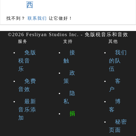
西
找不到？
联系我们
让它做好！
©2026 Fesliyan Studios Inc. - 免版税音乐和音效
服务
支持
其他
免版
接
我们
税音
触
的队
乐
伍
政
免费
策
客
音效
户
隐
最新
私
博
音乐添
客
捐
加
秘密
页面