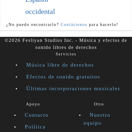
occidental
¿No puedo encontrarlo?
Contáctenos
para hacerlo!
©2026 Fesliyan Studios Inc. - Música y efectos de
sonido libres de derechos
Servicios
Música libre de derechos
Efectos de sonido gratuitos
Últimas incorporaciones musicales
Apoyo
Otro
Contacto
Nuestro
equipo
Política