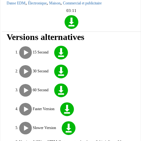
,
,
,
Danse EDM
Électronique
Maison
Commercial et publicitaire
03:11
Versions alternatives
15 Second
30 Second
60 Second
Faster Version
Slower Version