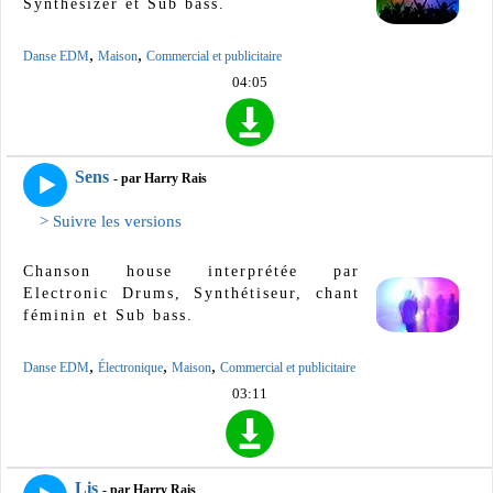
Synthesizer et Sub bass.
,
,
Danse EDM
Maison
Commercial et publicitaire
04:05
Sens
- par Harry Rais
> Suivre les versions
Chanson house interprétée par
Electronic Drums, Synthétiseur, chant
féminin et Sub bass.
,
,
,
Danse EDM
Électronique
Maison
Commercial et publicitaire
03:11
Lis
- par Harry Rais