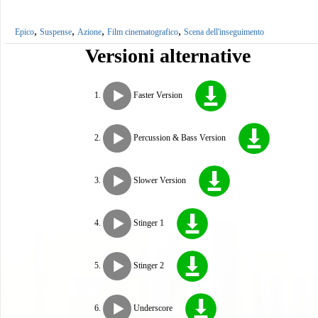
,
,
,
,
Epico
Suspense
Azione
Film cinematografico
Scena dell'inseguimento
Versioni alternative
Faster Version
Percussion & Bass Version
Slower Version
Stinger 1
Stinger 2
Underscore