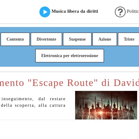
Musica libera da diritti
Politi
Contento
Divertente
Suspense
Azione
Triste
Elettronica per elettroerosione
mento "Escape Route" di Davi
inseguimento, dal restare
della scoperta, alla cattura