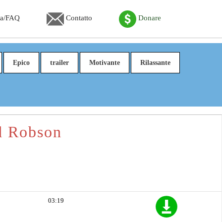
ca/FAQ
Contatto
Donare
Epico
trailer
Motivante
Rilassante
d Robson
03:19