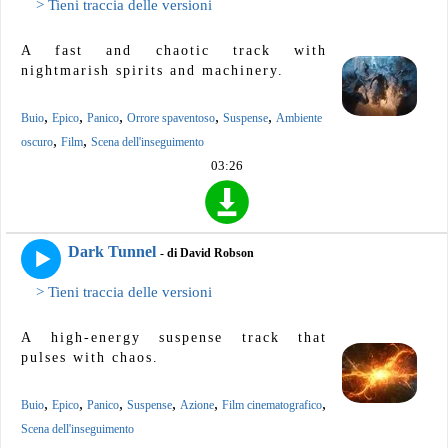
> Tieni traccia delle versioni
A fast and chaotic track with
nightmarish spirits and machinery.
,
,
,
,
,
Buio
Epico
Panico
Orrore spaventoso
Suspense
Ambiente
,
,
oscuro
Film
Scena dell'inseguimento
03:26
Dark Tunnel
- di David Robson
> Tieni traccia delle versioni
A high-energy suspense track that
pulses with chaos.
,
,
,
,
,
,
Buio
Epico
Panico
Suspense
Azione
Film cinematografico
Scena dell'inseguimento