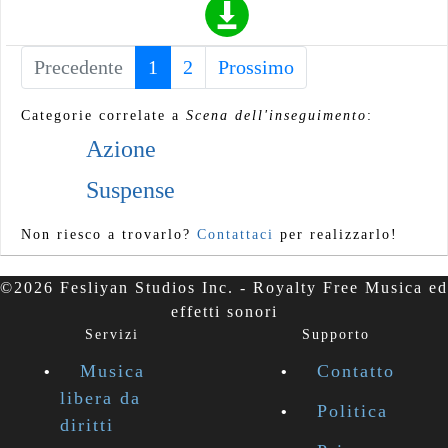
Precedente
1
(current)
2
Prossimo
Categorie correlate a
Scena dell'inseguimento
:
Azione
Suspense
Non riesco a trovarlo?
Contattaci
per realizzarlo!
©2026 Fesliyan Studios Inc. - Royalty Free Musica ed
effetti sonori
Servizi
Supporto
Musica
Contatto
libera da
Politica
diritti