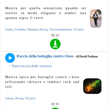
Musica per quella sensazione quando sei
vestito in modo elegante e sembri una
spanna sopra il resto.
,
,
,
,
,
Funky
Contento
Ottimista
Roccia
Traccia temporanea
Gli sport
02:12
Roccia della battaglia contro i boss
- di David Fesliyan
> Tieni traccia delle versioni
Musica epica per battaglie contro i boss
utilizzando chitarre e tamburi rock and
roll.
,
,
Azione
Roccia
Gli sport
02:15