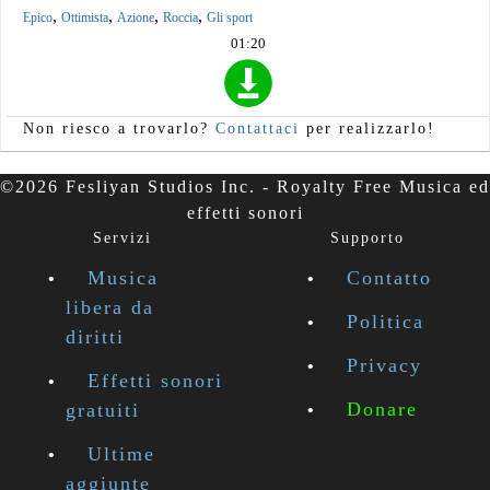
,
,
,
,
Epico
Ottimista
Azione
Roccia
Gli sport
01:20
Non riesco a trovarlo?
Contattaci
per realizzarlo!
©2026 Fesliyan Studios Inc. - Royalty Free Musica ed
effetti sonori
Servizi
Supporto
Musica
Contatto
libera da
Politica
diritti
Privacy
Effetti sonori
Donare
gratuiti
Ultime
aggiunte