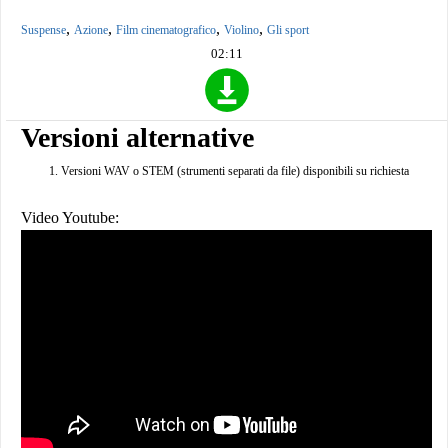
,
,
,
,
Suspense
Azione
Film cinematografico
Violino
Gli sport
02:11
Versioni alternative
Versioni WAV o STEM (strumenti separati da file) disponibili su richiesta
Video Youtube: