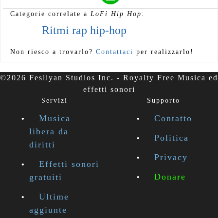
Categorie correlate a
LoFi Hip Hop
:
Ritmi rap hip-hop
Non riesco a trovarlo?
Contattaci
per realizzarlo!
©2026 Fesliyan Studios Inc. - Royalty Free Musica ed
effetti sonori
Servizi
Supporto
Musica
Contatto
libera da
Politica
diritti
Privacy
Effetti sonori
Donare
gratuiti
Ultime
aggiunte