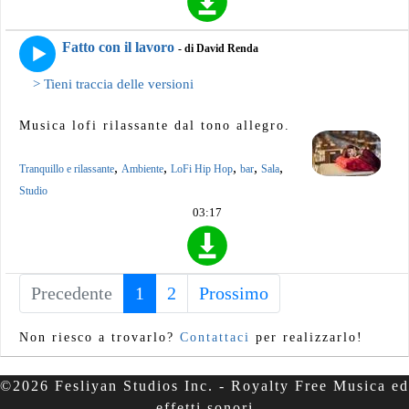
Fatto con il lavoro
- di David Renda
> Tieni traccia delle versioni
Musica lofi rilassante dal tono allegro.
,
,
,
,
,
Tranquillo e rilassante
Ambiente
LoFi Hip Hop
bar
Sala
Studio
03:17
Precedente
1
(current)
2
Prossimo
Non riesco a trovarlo?
Contattaci
per realizzarlo!
©2026 Fesliyan Studios Inc. - Royalty Free Musica ed
effetti sonori