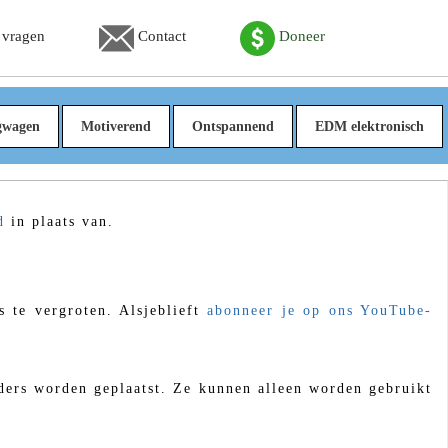
 vragen
Contact
Doneer
gwagen
Motiverend
Ontspannend
EDM elektronisch
d
in plaats van.
 te vergroten. Alsjeblieft
abonneer je op ons YouTube-
elders worden geplaatst. Ze kunnen alleen worden gebruikt