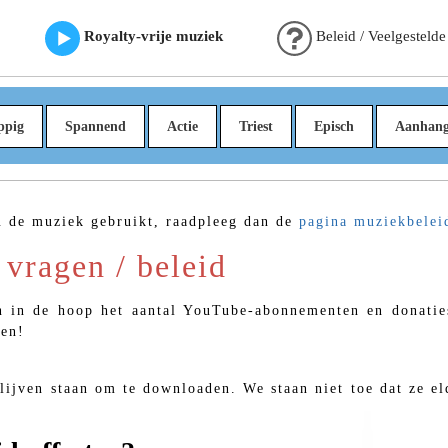
Royalty-vrije muziek
Beleid / Veelgestelde
ppig
Spannend
Actie
Triest
Episch
Aanhan
 u de muziek gebruikt, raadpleeg dan de
pagina muziekbelei
 vragen / beleid
in de hoop het aantal YouTube-abonnementen en donaties
oen!
ijven staan ​​om te downloaden. We staan ​​niet toe dat ze 