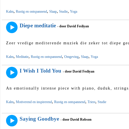
,
,
,
,
Kalm
Rustig en ontspannend
Slaap
Studie
Yoga
Diepe meditatie
- door David Fesliyan
Zeer vredige mediterende muziek die zeker tot diepe ged
,
,
,
,
,
Kalm
Meditatie
Rustig en ontspannend
Omgeving
Slaap
Yoga
I Wish I Told You
- door David Fesliyan
An emotionally intense piece with piano, duduk, strings
,
,
,
,
Kalm
Motiverend en inspirerend
Rustig en ontspannend
Triest
Studie
Saying Goodbye
- door David Robson