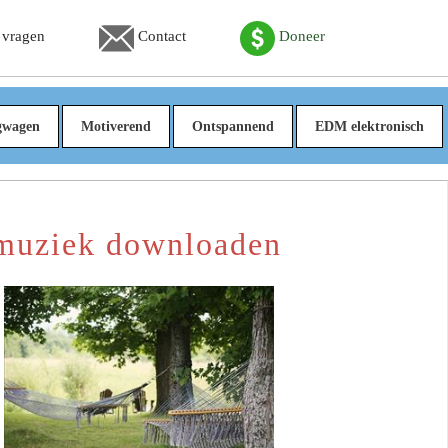
 vragen
Contact
Doneer
gwagen
Motiverend
Ontspannend
EDM elektronisch
dmuziek downloaden