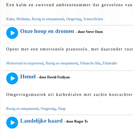
Een kalm en zwevend ambientnummer dat gevoelens van 
,
,
,
,
Kalm
Meditatie
Rustig en ontspannend
Omgeving
Sciencefiction
Onze hoop en dromen
- door Steve Oxen
Opent met een emotionele pianosolo, met daaronder rusti
,
,
,
Motiverend en inspirerend
Rustig en ontspannend
Filmische film
Filmtrailer
Hemel
- door David Fesliyan
Omgevingsmuziek uit kathedralen met zachte koorachte
,
,
Rustig en ontspannend
Omgeving
Slaap
Landelijke haard
- door Roger Ts