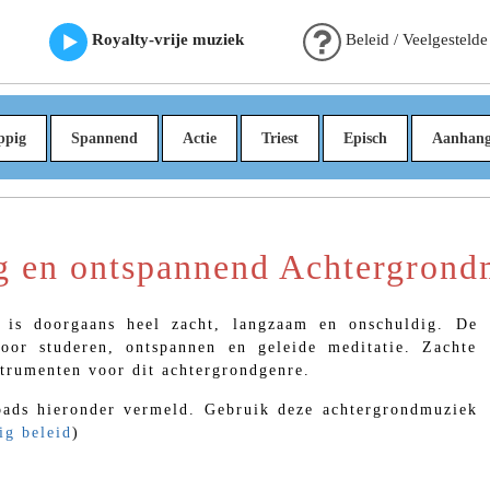
Royalty-vrije muziek
Beleid / Veelgestelde
ppig
Spannend
Actie
Triest
Episch
Aanhan
ig en ontspannend Achtergron
is doorgaans heel zacht, langzaam en onschuldig. De
oor studeren, ontspannen en geleide meditatie. Zachte
strumenten voor dit achtergrondgenre.
ads hieronder vermeld. Gebruik deze achtergrondmuziek
ig beleid
)