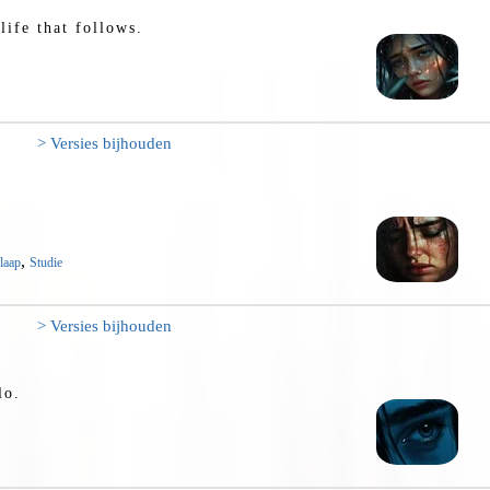
life that follows.
> Versies bijhouden
.
,
laap
Studie
> Versies bijhouden
lo.