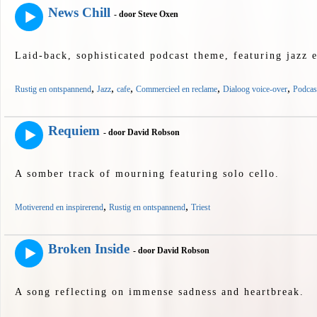
News Chill
- door Steve Oxen
Laid-back, sophisticated podcast theme, featuring jazz e
,
,
,
,
,
Rustig en ontspannend
Jazz
cafe
Commercieel en reclame
Dialoog voice-over
Podcast
Requiem
- door David Robson
A somber track of mourning featuring solo cello.
,
,
Motiverend en inspirerend
Rustig en ontspannend
Triest
Broken Inside
- door David Robson
A song reflecting on immense sadness and heartbreak.