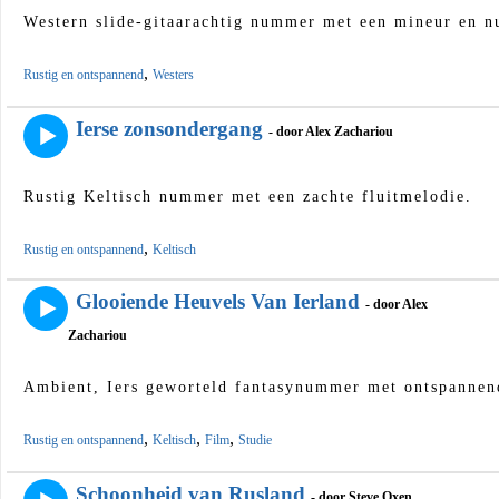
Western slide-gitaarachtig nummer met een mineur en n
,
Rustig en ontspannend
Westers
Ierse zonsondergang
- door Alex Zachariou
Rustig Keltisch nummer met een zachte fluitmelodie.
,
Rustig en ontspannend
Keltisch
Glooiende Heuvels Van Ierland
- door Alex
Zachariou
Ambient, Iers geworteld fantasynummer met ontspannend
,
,
,
Rustig en ontspannend
Keltisch
Film
Studie
Schoonheid van Rusland
- door Steve Oxen