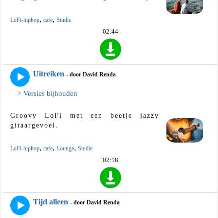
,
,
LoFi-hiphop
cafe
Studie
02:44
Uitreiken
- door David Renda
> Versies bijhouden
Groovy LoFi met een beetje jazzy
gitaargevoel.
,
,
,
LoFi-hiphop
cafe
Lounge
Studie
02:18
Tijd alleen
- door David Renda