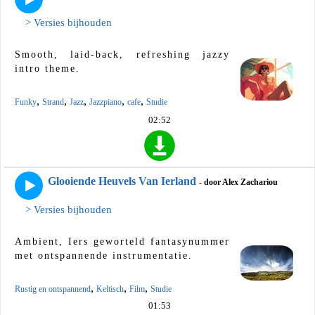
> Versies bijhouden
Smooth, laid-back, refreshing jazzy
intro theme.
,
,
,
,
,
Funky
Strand
Jazz
Jazzpiano
cafe
Studie
02:52
Glooiende Heuvels Van Ierland
- door Alex Zachariou
> Versies bijhouden
Ambient, Iers geworteld fantasynummer
met ontspannende instrumentatie.
,
,
,
Rustig en ontspannend
Keltisch
Film
Studie
01:53