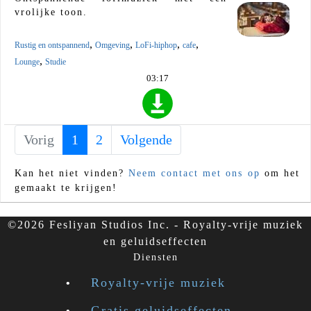
vrolijke toon.
,
,
,
,
Rustig en ontspannend
Omgeving
LoFi-hiphop
cafe
,
Lounge
Studie
03:17
Vorig
1
(current)
2
Volgende
Kan het niet vinden?
Neem contact met ons op
om het
gemaakt te krijgen!
©2026 Fesliyan Studios Inc. - Royalty-vrije muziek
en geluidseffecten
Diensten
Royalty-vrije muziek
Gratis geluidseffecten