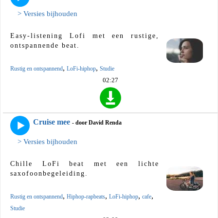
> Versies bijhouden
Easy-listening Lofi met een rustige,
ontspannende beat.
,
,
Rustig en ontspannend
LoFi-hiphop
Studie
02:27
Cruise mee
- door David Renda
> Versies bijhouden
Chille LoFi beat met een lichte
saxofoonbegeleiding.
,
,
,
,
Rustig en ontspannend
Hiphop-rapbeats
LoFi-hiphop
cafe
Studie