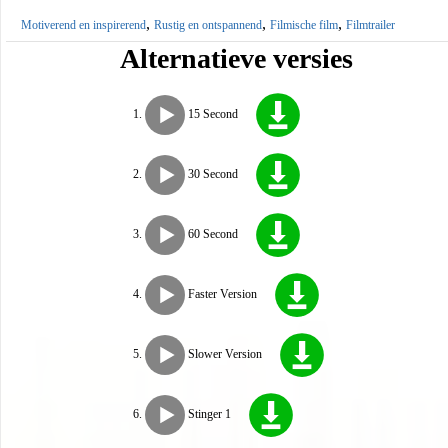
,
,
,
Motiverend en inspirerend
Rustig en ontspannend
Filmische film
Filmtrailer
Alternatieve versies
15 Second
30 Second
60 Second
Faster Version
Slower Version
Stinger 1