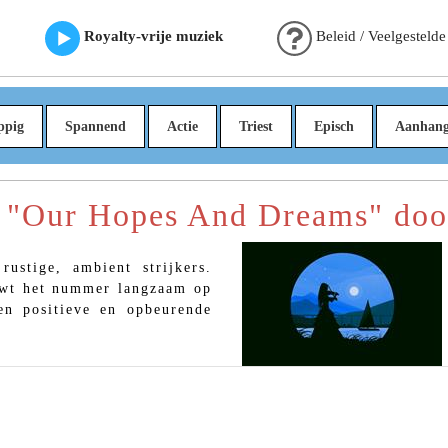
Royalty-vrije muziek
Beleid / Veelgestelde
ppig
Spannend
Actie
Triest
Episch
Aanhan
"Our Hopes And Dreams" doo
ustige, ambient strijkers.
uwt het nummer langzaam op
en positieve en opbeurende