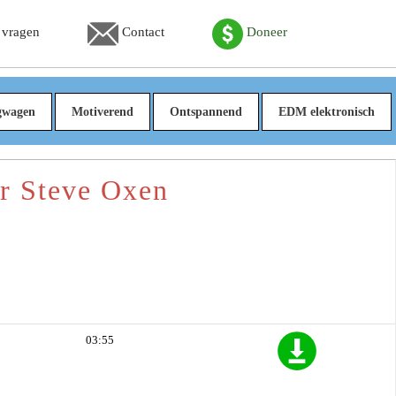
 vragen
Contact
Doneer
gwagen
Motiverend
Ontspannend
EDM elektronisch
r Steve Oxen
03:55