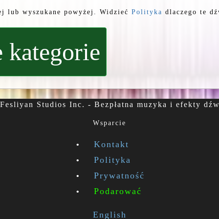
ej lub wyszukane powyżej. Widzieć
Polityka
dlaczego te dź
 kategorie
Fesliyan Studios Inc. - Bezpłatna muzyka i efekty dź
Wsparcie
Kontakt
Polityka
Prywatność
Podarować
English