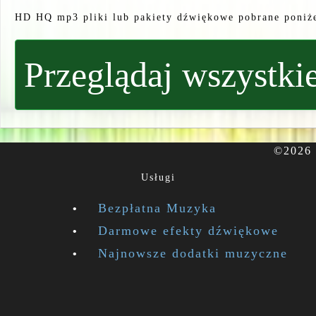
HD HQ mp3 pliki lub pakiety dźwiękowe pobrane poniż
Przeglądaj wszystkie
©2026 
Usługi
Bezpłatna Muzyka
Darmowe efekty dźwiękowe
Najnowsze dodatki muzyczne