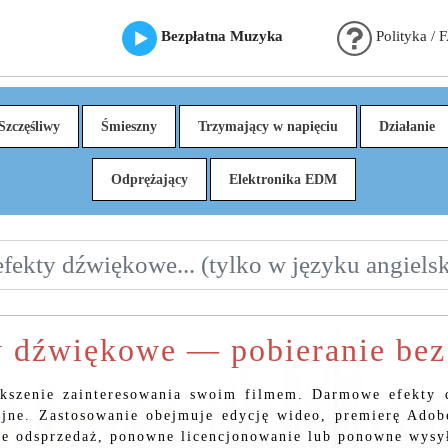
Bezpłatna Muzyka
Polityka / 
Szczęśliwy
Śmieszny
Trzymający w napięciu
Działanie
Odprężający
Elektronika EDM
 dźwiękowe — pobieranie bez 
kszenie zainteresowania swoim filmem. Darmowe efekty 
yjne. Zastosowanie obejmuje edycję wideo, premierę Adobe
nie odsprzedaż, ponowne licencjonowanie lub ponowne wysył