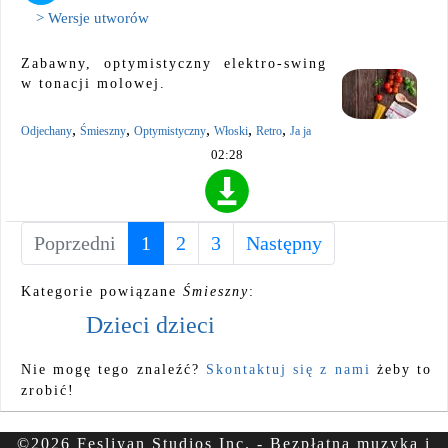
> Wersje utworów
Zabawny, optymistyczny elektro-swing
w tonacji molowej.
,
,
,
,
,
Odjechany
Śmieszny
Optymistyczny
Włoski
Retro
Ja ja
02:28
Poprzedni
1
(current)
2
3
Następny
Kategorie powiązane
Śmieszny
:
Dzieci dzieci
Nie mogę tego znaleźć?
Skontaktuj się z nami
żeby to
zrobić!
©2026 Fesliyan Studios Inc. - Bezpłatna muzyka i