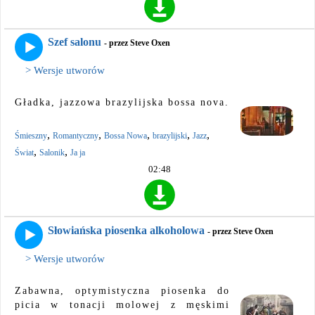
Szef salonu
- przez Steve Oxen
> Wersje utworów
Gładka, jazzowa brazylijska bossa nova.
,
,
,
,
,
Śmieszny
Romantyczny
Bossa Nowa
brazylijski
Jazz
,
,
Świat
Salonik
Ja ja
02:48
Słowiańska piosenka alkoholowa
- przez Steve Oxen
> Wersje utworów
Zabawna, optymistyczna piosenka do
picia w tonacji molowej z męskimi