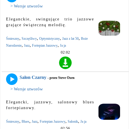
> Wersje utworów
Eleganckie, swingujące trio jazzowe
grające świąteczną melodię.
,
,
,
,
Śmieszny
Szczęśliwy
Optymistyczny
Jazz z lat 50
Boże
,
,
,
Narodzenie
Jazz
Fortepian Jazzowy
Ja ja
02:02
Salon Czarny
- przez Steve Oxen
> Wersje utworów
Elegancki, jazzowy, salonowy blues
fortepianowy.
,
,
,
,
,
Śmieszny
Blues
Jazz
Fortepian Jazzowy
Salonik
Ja ja
02:56