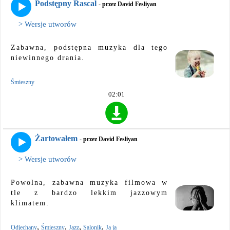
Podstępny Rascal
- przez David Fesliyan
> Wersje utworów
Zabawna, podstępna muzyka dla tego
niewinnego drania.
Śmieszny
02:01
Żartowałem
- przez David Fesliyan
> Wersje utworów
Powolna, zabawna muzyka filmowa w
tle z bardzo lekkim jazzowym
klimatem.
,
,
,
,
Odjechany
Śmieszny
Jazz
Salonik
Ja ja