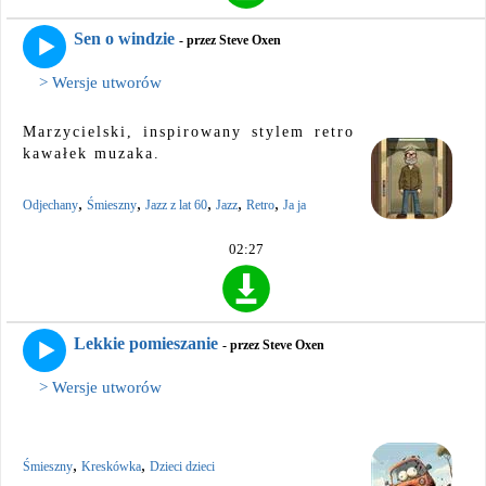
Sen o windzie
- przez Steve Oxen
> Wersje utworów
Marzycielski, inspirowany stylem retro
kawałek muzaka.
,
,
,
,
,
Odjechany
Śmieszny
Jazz z lat 60
Jazz
Retro
Ja ja
02:27
Lekkie pomieszanie
- przez Steve Oxen
> Wersje utworów
,
,
Śmieszny
Kreskówka
Dzieci dzieci