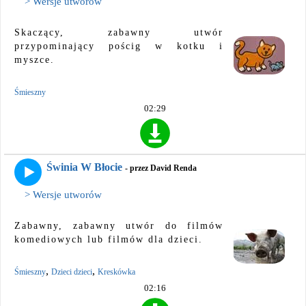
> Wersje utworów
Skaczący, zabawny utwór
przypominający pościg w kotku i
myszce.
Śmieszny
02:29
Świnia W Błocie
- przez David Renda
> Wersje utworów
Zabawny, zabawny utwór do filmów
komediowych lub filmów dla dzieci.
,
,
Śmieszny
Dzieci dzieci
Kreskówka
02:16