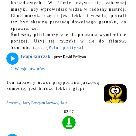
komediowych. W filmie używa się zabawnej
muzyki, aby wprowadzić widza w radosny nastrój.
Choć muzyka często jest lekka i wesoła, potrafi
też być skrajną przesadą dowolnego gatunku, co
sprawia, że...
Śmieszny pliki muzyczne do pobrania wymienione
poniżej. Użyj tej muzyki w tle do filmów,
YouTube itp... (
Pełna polityka
)
Głupi kurczak
- przez David Fesliyan
> Wersje utworów
Ten zabawny utwór przypomina jazzową
komedię, jest bardzo lekki i głupi.
,
,
,
Śmieszny
Jazz
Fortepian Jazzowy
Ja ja
02:07