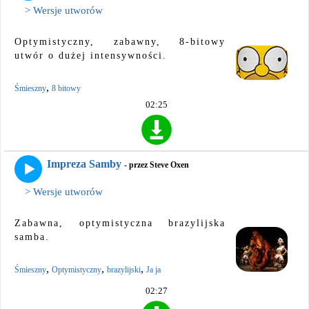
> Wersje utworów
Optymistyczny, zabawny, 8-bitowy
utwór o dużej intensywności.
,
Śmieszny
8 bitowy
02:25
Impreza Samby
- przez Steve Oxen
> Wersje utworów
Zabawna, optymistyczna brazylijska
samba.
,
,
,
Śmieszny
Optymistyczny
brazylijski
Ja ja
02:27