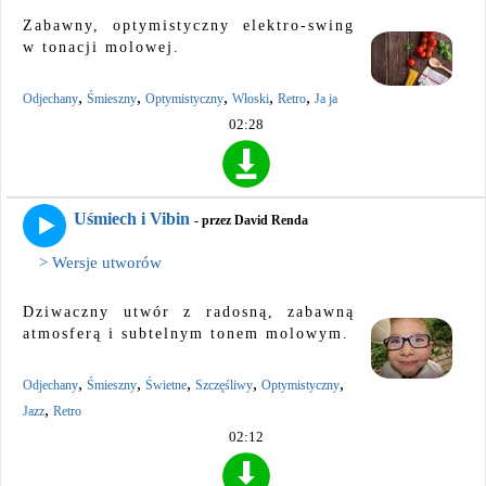
Zabawny, optymistyczny elektro-swing
w tonacji molowej.
,
,
,
,
,
Odjechany
Śmieszny
Optymistyczny
Włoski
Retro
Ja ja
02:28
Uśmiech i Vibin
- przez David Renda
> Wersje utworów
Dziwaczny utwór z radosną, zabawną
atmosferą i subtelnym tonem molowym.
,
,
,
,
,
Odjechany
Śmieszny
Świetne
Szczęśliwy
Optymistyczny
,
Jazz
Retro
02:12