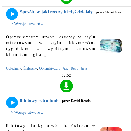
Sposób, w jaki rzeczy kiedyś działały
- przez Steve Oxen
> Wersje utworów
Optymistyczny utwór jazzowy w stylu
minorowym w stylu klezmersko-
cygańskim z wybitnym solowym
klarnetem i gitarą.
,
,
,
,
,
Odjechany
Śmieszny
Optymistyczny
Jazz
Retro
Ja ja
02:52
8-bitowy retro funk
- przez David Renda
> Wersje utworów
8-bitowy, funky utwór do ćwiczeń w