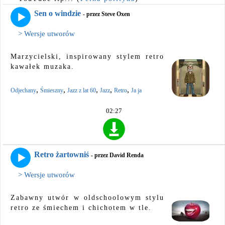
Sen o windzie
- przez Steve Oxen
> Wersje utworów
Marzycielski, inspirowany stylem retro
kawałek muzaka.
,
,
,
,
,
Odjechany
Śmieszny
Jazz z lat 60
Jazz
Retro
Ja ja
02:27
Retro żartowniś
- przez David Renda
> Wersje utworów
Zabawny utwór w oldschoolowym stylu
retro ze śmiechem i chichotem w tle.