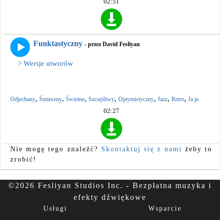
02:51
Funktastyczny
- przez David Fesliyan
> Wersje utworów
,
,
,
,
,
,
,
Odjechany
Śmieszny
Świetne
Szczęśliwy
Optymistyczny
Jazz
Retro
Ja ja
02:27
Nie mogę tego znaleźć?
Skontaktuj się z nami
żeby to
zrobić!
©2026 Fesliyan Studios Inc. - Bezpłatna muzyka i
efekty dźwiękowe
Usługi
Wsparcie