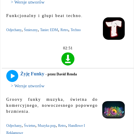
> Wersje utworów
Funkcjonalny i głupi beat techno.
,
,
,
,
Odjechany
Śmieszny
Taniec EDM
Retro
Techno
02:51
Żyję Funky
- przez David Renda
> Wersje utworów
Groovy funky muzyka, świetna do
komercyjnego, nowoczesnego popowego
brzmienia.
,
,
,
,
Odjechany
Świetne
Muzyka pop
Retro
Handlowe I
Reklamowe