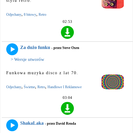
stylu retro.
,
,
Odjechany
8 bitowy
Retro
02:53
Za dużo funku
- przez Steve Oxen
> Wersje utworów
Funkowa muzyka disco z lat 70.
,
,
,
Odjechany
Świetne
Retro
Handlowe I Reklamowe
03:04
ShakaLaka
- przez David Renda