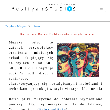
Bezpłatna Muzyka
Retro
Darmowe Retro Pobieranie muzyki w tle
Muzyka retro to
gatunek przywołujący
brzmienia minionych
dekad, skupiający się
na stylach z lat 50.,
60., 70. i 80. Obejmuje
rock 'n' roll, disco i
synth-pop,
charakteryzujący się nostalgicznymi melodiami i
technikami produkcji w stylu vintage. Idealne dla
...
Retro pliki muzyczne do pobrania wymienione
poniżej. Użyj tej muzyki w tle do filmów,
YouTube itp... (
Pełna polityka
)