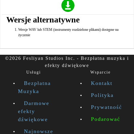
Wersje alternatywne
Wersje WAV lub STEM (instrumenty rozdzielone plikami) dostępne na
życzenie
©2026 Fesliyan Studios Inc. - Bezpłatna muzyka i
efekty dźwiękowe
Usługi
Wsparcie
Bezpłatna
Kontakt
Muzyka
Polityka
Darmowe
Prywatność
efekty
Podarować
dźwiękowe
Najnowsze