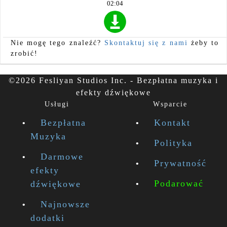
02:04
Nie mogę tego znaleźć?
Skontaktuj się z nami
żeby to
zrobić!
©2026 Fesliyan Studios Inc. - Bezpłatna muzyka i
efekty dźwiękowe
Usługi
Wsparcie
Bezpłatna
Kontakt
Muzyka
Polityka
Darmowe
Prywatność
efekty
Podarować
dźwiękowe
Najnowsze
dodatki