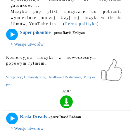
gatunków, ...
Muzyka pop pliki muzyczne do pobrania
wymienione poniżej. Użyj tej muzyki w tle do
filmów, YouTube itp... (
Pełna polityka
)
Super pikantne
- przez David Fesliyan
> Wersje utworów
Komercyjna muzyka z nowoczesnym
popowym rytmem.
,
,
,
Szczęśliwy
Optymistyczny
Handlowe I Reklamowe
Muzyka
pop
02:07
Rasta Dready
- przez David Robson
> Wersje utworów