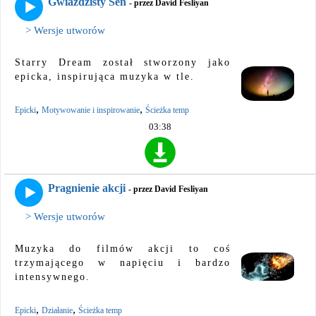
Gwiaździsty Sen
- przez David Fesliyan
> Wersje utworów
Starry Dream został stworzony jako
epicka, inspirująca muzyka w tle.
,
,
Epicki
Motywowanie i inspirowanie
Ścieżka temp
03:38
Pragnienie akcji
- przez David Fesliyan
> Wersje utworów
Muzyka do filmów akcji to coś
trzymającego w napięciu i bardzo
intensywnego.
,
,
Epicki
Działanie
Ścieżka temp