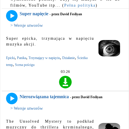
filmów, YouTube itp... (
Pełna polityka
)
Super napięcie
- przez David Fesliyan
> Wersje utworów
Super epicka, trzymająca w napięciu
muzyka akcji.
,
,
,
,
Epicki
Panika
Trzymający w napięciu
Działanie
Ścieżka
,
temp
Scena pościgu
03:26
Nierozwiązana tajemnica
- przez David Fesliyan
> Wersje utworów
The Unsolved Mystery to podkład
muzyczny do thrillera kryminalnego,