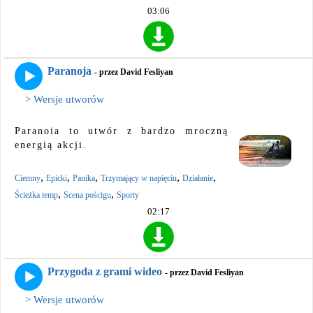
03:06
Paranoja
- przez David Fesliyan
> Wersje utworów
Paranoia to utwór z bardzo mroczną
energią akcji.
,
,
,
,
,
Ciemny
Epicki
Panika
Trzymający w napięciu
Działanie
,
,
Ścieżka temp
Scena pościgu
Sporty
02:17
Przygoda z grami wideo
- przez David Fesliyan
> Wersje utworów