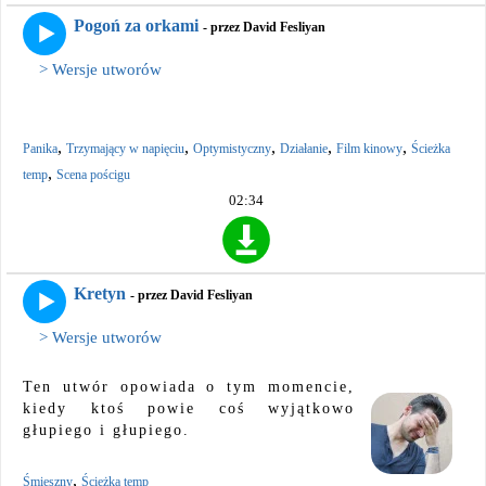
Pogoń za orkami
- przez David Fesliyan
> Wersje utworów
,
,
,
,
,
Panika
Trzymający w napięciu
Optymistyczny
Działanie
Film kinowy
Ścieżka
,
temp
Scena pościgu
02:34
Kretyn
- przez David Fesliyan
> Wersje utworów
Ten utwór opowiada o tym momencie,
kiedy ktoś powie coś wyjątkowo
głupiego i głupiego.
,
Śmieszny
Ścieżka temp