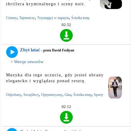
thrillera kryminalnego i sceny noir.
,
,
,
Ciemny
Tajemniczy
Trzymający w napięciu
Ścieżka temp
02:52
Zbyt latać
- przez David Fesliyan
> Wersje utworów
Muzyka dla tego uczucia, gdy jesteś ubrany
elegancko i wyglądasz ponad resztę.
,
,
,
,
,
Odjechany
Szczęśliwy
Optymistyczny
Głaz
Ścieżka temp
Sporty
02:12