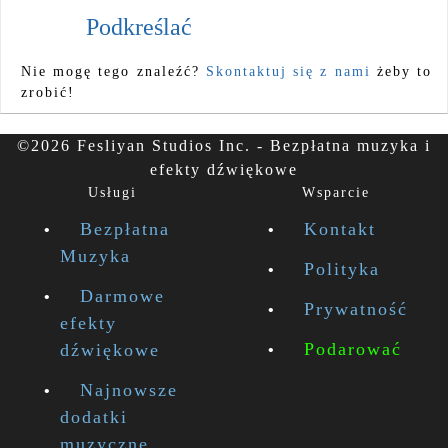
Podkreślać
Nie mogę tego znaleźć?
Skontaktuj się z nami
żeby to
zrobić!
©2026 Fesliyan Studios Inc. - Bezpłatna muzyka i
efekty dźwiękowe
Usługi
Wsparcie
Bezpłatna
Kontakt
Muzyka
Polityka
Darmowe
Prywatność
efekty
Podarować
dźwiękowe
Najnowsze
dodatki
muzyczne