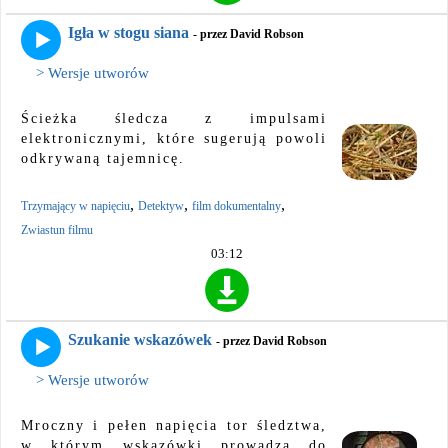
Igła w stogu siana
- przez David Robson
> Wersje utworów
Ścieżka śledcza z impulsami
elektronicznymi, które sugerują powoli
odkrywaną tajemnicę.
,
,
,
Trzymający w napięciu
Detektyw
film dokumentalny
Zwiastun filmu
03:12
Szukanie wskazówek
- przez David Robson
> Wersje utworów
Mroczny i pełen napięcia tor śledztwa,
w którym wskazówki prowadzą do