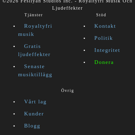
©2026 Fesliyan Studios Inc. - Royaltyfri Musik Och
Ljudeffekter
Tjänster
Stöd
Royaltyfri
Kontakt
musik
Politik
Gratis
Integritet
ljudeffekter
Donera
Senaste
musiktillägg
Övrig
Vårt lag
Kunder
Blogg