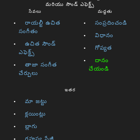
మరియు సౌండ్ ఎఫెక్ట్స్
సేవలు
మద్దతు
రాయల్టీ ఉచిత
సంప్రదించండి
సంగీతం
విధానం
ఉచిత సౌండ్
గోప్యత
ఎఫెక్ట్స్
దానం
తాజా సంగీత
చేయండి
చేర్పులు
ఇతర
మా జట్టు
క్లయింట్లు
బ్లాగు
రహస్య పేజీ