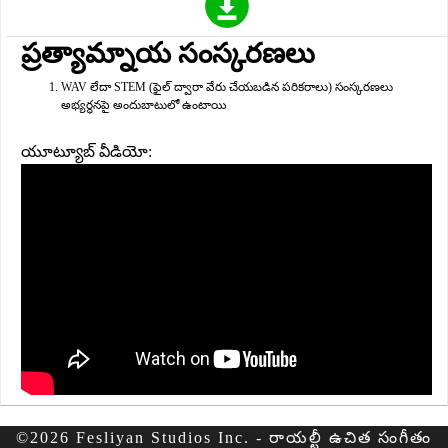
ప్రత్యామ్నాయ సంస్కరణలు
WAV లేదా STEM (ఫైల్ ద్వారా వేరు చేయబడిన పరికరాలు) సంస్కరణలు
అభ్యర్థనపై అందుబాటులో ఉంటాయి
యూట్యూబ్ వీడియో:
©2026 Fesliyan Studios Inc. - రాయల్టీ ఉచిత సంగీతం