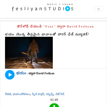
డౌన్‌లోడ్ చేయండి "Fear" ద్వారా David Fesliyan
భయం యొక్క తీవ్రమైన భావాలతో హారర్ ఛేజ్ మ్యూజిక్!
భయం
- ద్వారా David Fesliyan
,
,
,
,
చీకటి
భయాందోళనలు
స్కేరీ హర్రర్
సస్పెన్స్
చేజ్ సీన్
02:49