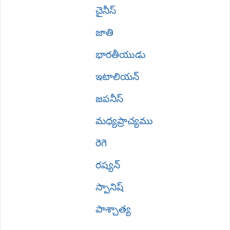
చైనీస్
జాతి
భారతీయుడు
ఇటాలియన్
జపనీస్
మధ్యప్రాచ్యము
రెగె
రష్యన్
స్పానిష్
పాశ్చాత్య