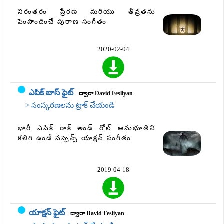
నిరంతరం ప్రేరణ మరియు తీవ్రతను
పెంపొందించే పురాణ సంగీతం
2020-02-04
ఎపిక్ బాస్ ఫైట్
- ద్వారా David Fesliyan
> సంస్కరణలను ట్రాక్ చేయండి
భారీ ఎపిక్ రాక్ అండ్ రోల్ అనుభూతిని
కలిగి ఉండే సస్పెన్స్ యాక్షన్ సంగీతం
2019-04-18
యాక్షన్ ఫైట్
- ద్వారా David Fesliyan