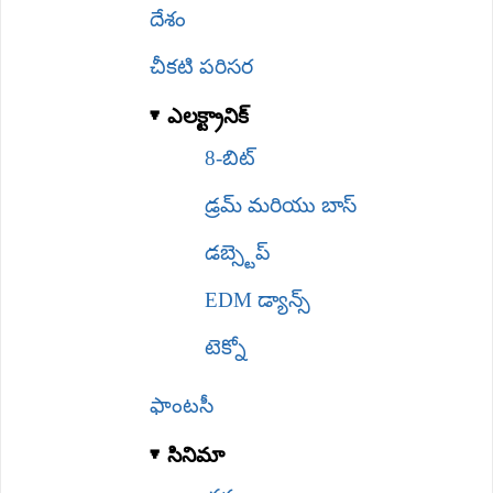
దేశం
చీకటి పరిసర
ఎలక్ట్రానిక్
8-బిట్
డ్రమ్ మరియు బాస్
డబ్స్టెప్
EDM డ్యాన్స్
టెక్నో
ఫాంటసీ
సినిమా