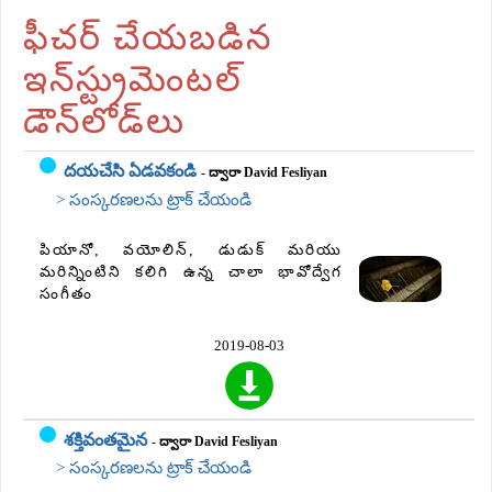
ఫీచర్ చేయబడిన
ఇన్‌స్ట్రుమెంటల్
డౌన్‌లోడ్‌లు
దయచేసి ఏడవకండి
- ద్వారా David Fesliyan
> సంస్కరణలను ట్రాక్ చేయండి
పియానో, వయోలిన్, డుడుక్ మరియు
మరిన్నింటిని కలిగి ఉన్న చాలా భావోద్వేగ
సంగీతం
2019-08-03
శక్తివంతమైన
- ద్వారా David Fesliyan
> సంస్కరణలను ట్రాక్ చేయండి