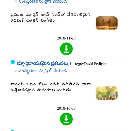
> సంస్కరణలను ట్రాక్ చేయండి
ప్రముఖ యాక్షన్ బాస్ సింథ్‌తో వేగవంతమైన
రిథమిక్ యాక్షన్ సంగీతం
2018-11-28
స్ఫూర్తిదాయకమైన ప్రకటనలు 1
- ద్వారా David Fesliyan
> సంస్కరణలను ట్రాక్ చేయండి
వాయిస్ ఓవర్ కోసం గదిని వదిలివేసే చాలా
ఉత్తేజకరమైన సానుకూల సంగీతం
2018-10-03