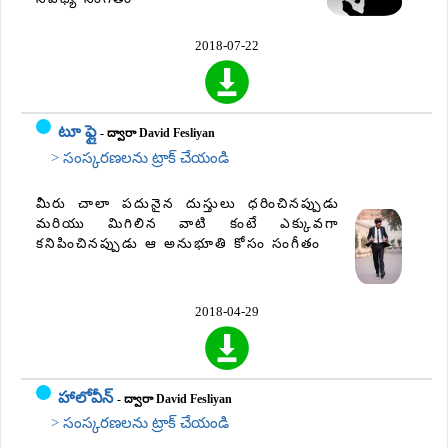
2018-07-22
టూ ఫ్లై
- ద్వారా David Fesliyan
> సంస్కరణలను ట్రాక్ చేయండి
మీరు చాలా పదునైన దుస్తులు ధరించినప్పుడు
మరియు మిగిలిన వాటి కంటే ఎక్కువగా
కనిపించినప్పుడు ఆ అనుభూతి కోసం సంగీతం
2018-04-29
హాలోవీన్
- ద్వారా David Fesliyan
> సంస్కరణలను ట్రాక్ చేయండి