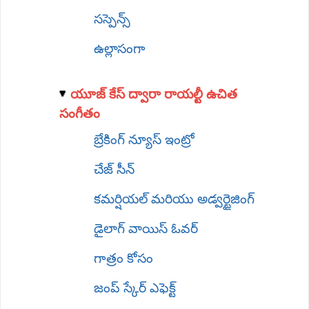
సస్పెన్స్
ఉల్లాసంగా
యూజ్ కేస్ ద్వారా రాయల్టీ ఉచిత
సంగీతం
బ్రేకింగ్ న్యూస్ ఇంట్రో
చేజ్ సీన్
కమర్షియల్ మరియు అడ్వర్టైజింగ్
డైలాగ్ వాయిస్ ఓవర్
గాత్రం కోసం
జంప్ స్కేర్ ఎఫెక్ట్