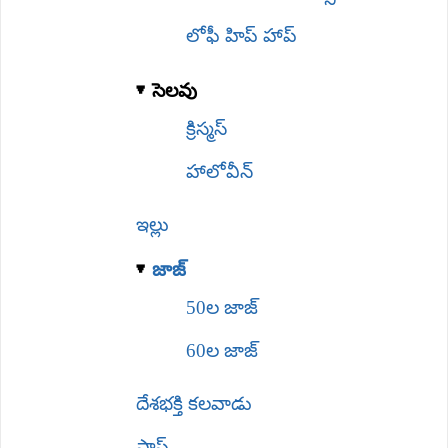
లోఫీ హిప్ హాప్
సెలవు
క్రిస్మస్
హాలోవీన్
ఇల్లు
జాజ్
50ల జాజ్
60ల జాజ్
దేశభక్తి కలవాడు
పాప్