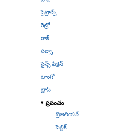
సైట్రాన్స్
రెట్రో
రాక్
సల్సా
సైన్స్ ఫిక్షన్
టాంగో
ట్రాప్
ప్రపంచం
బ్రెజిలియన్
సెల్టిక్