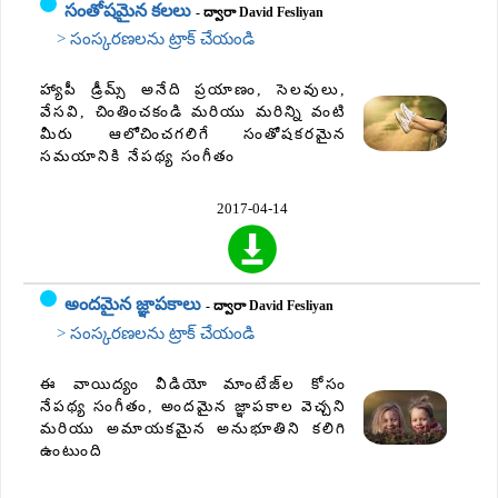
సంతోషమైన కలలు
- ద్వారా David Fesliyan
> సంస్కరణలను ట్రాక్ చేయండి
హ్యాపీ డ్రీమ్స్ అనేది ప్రయాణం, సెలవులు,
వేసవి, చింతించకండి మరియు మరిన్ని వంటి
మీరు ఆలోచించగలిగే సంతోషకరమైన
సమయానికి నేపథ్య సంగీతం
2017-04-14
అందమైన జ్ఞాపకాలు
- ద్వారా David Fesliyan
> సంస్కరణలను ట్రాక్ చేయండి
ఈ వాయిద్యం వీడియో మాంటేజ్‌ల కోసం
నేపథ్య సంగీతం, అందమైన జ్ఞాపకాల వెచ్చని
మరియు అమాయకమైన అనుభూతిని కలిగి
ఉంటుంది