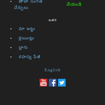
తాజా సంగీత
చేయండి
చేర్పులు
ఇతర
మా జట్టు
క్లయింట్లు
బ్లాగు
రహస్య పేజీ
English