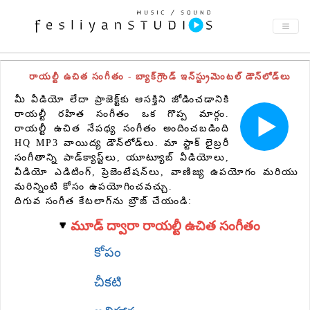
రాయల్టీ ఉచిత సంగీతం - బ్యాక్‌గ్రౌండ్ ఇన్‌స్ట్రుమెంటల్ డౌన్‌లోడ్‌లు
మీ వీడియో లేదా ప్రాజెక్ట్‌కు ఆసక్తిని జోడించడానికి
రాయల్టీ రహిత సంగీతం ఒక గొప్ప మార్గం.
రాయల్టీ ఉచిత నేపథ్య సంగీతం అందించబడింది
HQ MP3 వాయిద్య డౌన్‌లోడ్‌లు. మా స్టాక్ లైబ్రరీ
సంగీతాన్ని పాడ్‌క్యాస్ట్‌లు, యూట్యూబ్ వీడియోలు,
వీడియో ఎడిటింగ్, ప్రెజెంటేషన్‌లు, వాణిజ్య ఉపయోగం మరియు
మరిన్నింటి కోసం ఉపయోగించవచ్చు.
దిగువ సంగీత కేటలాగ్‌ను బ్రౌజ్ చేయండి:
మూడ్ ద్వారా రాయల్టీ ఉచిత సంగీతం
కోపం
చీకటి