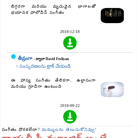
బిగ్గరగా మరియు మృదువైన భాగాలతో
భయానక హాలోవీన్ సంగీతం
2018-12-18
తీవ్రంగా
- ద్వారా David Fesliyan
> సంస్కరణలను ట్రాక్ చేయండి
ఈ హాస్య సంగీతం తేలికగా, ఉల్లాసంగా
మరియు గ్రూవీగా ఉంటుంది
2018-09-22
సంగీతం దొరకలేదా?
మమ్ములను తెలుసుకోనివ్వు!