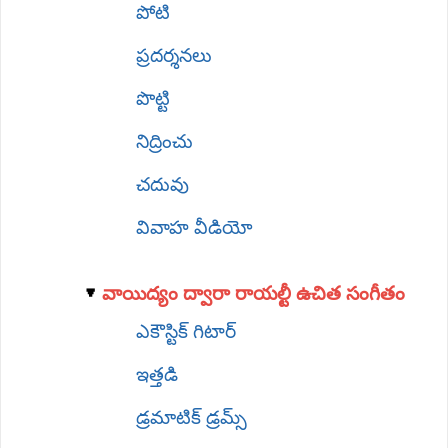
పోటి
ప్రదర్శనలు
పొట్టి
నిద్రించు
చదువు
వివాహ వీడియో
వాయిద్యం ద్వారా రాయల్టీ ఉచిత సంగీతం
ఎకౌస్టిక్ గిటార్
ఇత్తడి
డ్రమాటిక్ డ్రమ్స్