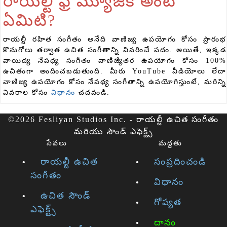
రాయల్టీ ఫ్రీ మ్యూజిక్ అంటే
ఏమిటి?
రాయల్టీ రహిత సంగీతం అనేది వాణిజ్య ఉపయోగం కోసం ప్రారంభ
కొనుగోలు తర్వాత ఉచిత సంగీతాన్ని వివరించే పదం. అయితే, ఇక్కడ
వాయిద్య నేపథ్య సంగీతం వాణిజ్యేతర ఉపయోగం కోసం 100%
ఉచితంగా అందించబడుతుంది. మీరు YouTube వీడియోలు లేదా
వాణిజ్య ఉపయోగం కోసం నేపథ్య సంగీతాన్ని ఉపయోగిస్తుంటే, మరిన్ని
వివరాల కోసం
విధానం
చదవండి.
©2026 Fesliyan Studios Inc. - రాయల్టీ ఉచిత సంగీతం
మరియు సౌండ్ ఎఫెక్ట్స్
సేవలు
మద్దతు
రాయల్టీ ఉచిత
సంప్రదించండి
సంగీతం
విధానం
ఉచిత సౌండ్
గోప్యత
ఎఫెక్ట్స్
దానం