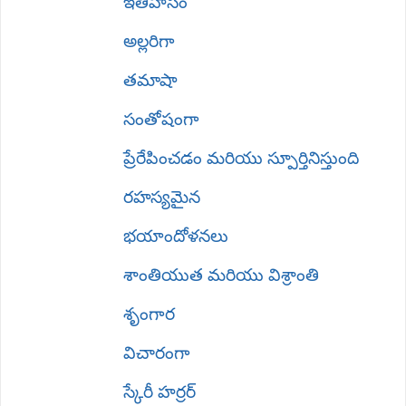
ఇతిహాసం
అల్లరిగా
తమాషా
సంతోషంగా
ప్రేరేపించడం మరియు స్పూర్తినిస్తుంది
రహస్యమైన
భయాందోళనలు
శాంతియుత మరియు విశ్రాంతి
శృంగార
విచారంగా
స్కేరీ హర్రర్