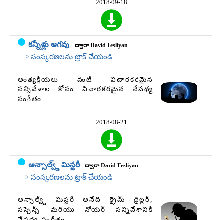
2018-09-18
కన్నీళ్లు ఆగవు
- ద్వారా David Fesliyan
> సంస్కరణలను ట్రాక్ చేయండి
అంత్యక్రియలు వంటి విచారకరమైన
సన్నివేశాల కోసం విచారకరమైన నేపథ్య
సంగీతం
2018-08-21
అన్సాల్వ్డ్ మిస్టరీ
- ద్వారా David Fesliyan
> సంస్కరణలను ట్రాక్ చేయండి
అన్సాల్వ్డ్ మిస్టరీ అనేది క్రైమ్ థ్రిల్లర్,
సస్పెన్స్ మరియు నోయర్ సన్నివేశానికి
నేపథ్య సంగీతం