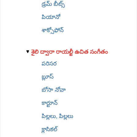
డ్రమ్ బీట్స్
పియానో
శాక్సోఫోన్
శైలి ద్వారా రాయల్టీ ఉచిత సంగీతం
పరిసర
బ్లూస్
బోసా నోవా
కార్టూన్
పిల్లలు, పిల్లలు
క్లాసికల్