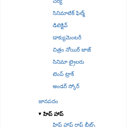
చర్య
సినిమాటిక్ ఫిల్మ్
డిటెక్టివ్
డాక్యుమెంటరీ
చిత్రం నోయిర్ జాజ్
సినిమా ట్రైలరు
టెంప్ ట్రాక్
అండర్ స్కోర్
జానపదం
హిప్ హాప్
హిప్ హాప్ రాప్ బీట్స్