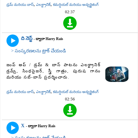
,
,
డ్రమ్ మరియు బాస్
ఎలక్ట్రానిక్
కమర్షియల్ మరియు అడ్వర్టైజింగ్
02:37
ది నెస్ట్
- ద్వారా Harry Rais
> సంస్కరణలను ట్రాక్ చేయండి
జంప్ అప్ / డ్రమ్ & బాస్ పాటను ఎలక్ట్రానిక్
డ్రమ్స్, సింథసైజర్, స్త్రీ గాత్రం, పురుష గానం
మరియు సబ్-బాస్ ప్రదర్శించారు.
,
,
డ్రమ్ మరియు బాస్
ఎలక్ట్రానిక్
కమర్షియల్ మరియు అడ్వర్టైజింగ్
02:56
X
- ద్వారా Harry Rais