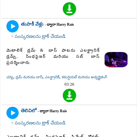
తుపాకీ వేళ్లు
- ద్వారా Harry Rais
> సంస్కరణలను ట్రాక్ చేయండి
మెటాలిక్ డ్రమ్ & బాస్ పాటను ఎలక్ట్రానిక్
డ్రమ్స్, సింథసైజర్ మరియు సబ్ బాస్
ప్రదర్శించారు.
,
,
,
చర్య
డ్రమ్ మరియు బాస్
ఎలక్ట్రానిక్
కమర్షియల్ మరియు అడ్వర్టైజింగ్
03:26
తెలివిలో
- ద్వారా Harry Rais
> సంస్కరణలను ట్రాక్ చేయండి
ఎలక్ట్రానిక్ డ్రమ్స్, సింథసైజర్, ఫిమేల్ వోకల్స్