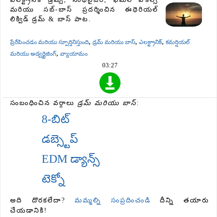
మరియు సబ్-బాస్ ప్రదర్శించిన ఈథెరియల్
లిక్విడ్ డ్రమ్ & బాస్ పాట.
,
,
,
ప్రేరేపించడం మరియు స్పూర్తినిస్తుంది
డ్రమ్ మరియు బాస్
ఎలక్ట్రానిక్
కమర్షియల్
,
మరియు అడ్వర్టైజింగ్
వ్యాయామం
03:27
సంబంధించిన వర్గాలు
డ్రమ్ మరియు బాస్
:
8-బిట్
డబ్స్టెప్
EDM డ్యాన్స్
టెక్నో
అది దొరకలేదా?
మమ్మల్ని సంప్రదించండి
దీన్ని తయారు
చేయడానికి!