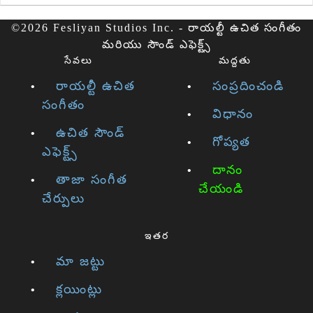
©2026 Fesliyan Studios Inc. - రాయల్టీ ఉచిత సంగీతం
మరియు సౌండ్ ఎఫెక్ట్స్
సేవలు
మద్దతు
రాయల్టీ ఉచిత
సంప్రదించండి
సంగీతం
విధానం
ఉచిత సౌండ్
గోప్యత
ఎఫెక్ట్స్
దానం
తాజా సంగీత
చేయండి
చేర్పులు
ఇతర
మా జట్టు
క్లయింట్లు