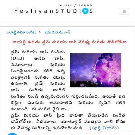
రాయల్టీ ఉచిత సంగీతం
డ్రమ్ మరియు బాస్
రాయల్టీ ఉచితం డ్రమ్ మరియు బాస్ నేపథ్య సంగీతం డౌన్‌లోడ్‌లు
డ్రమ్ మరియు బాస్ సంగీతం
(DnB) అనేది బాస్,
నమూనాలు మరియు
సింథసైజర్‌లను కలిగి ఉన్న
ఎలక్ట్రానిక్ సంగీతం యొక్క
ఉపజాతి. డ్రమ్ మరియు
బాస్ సంగీతం జంగిల్
సంగీతం నుండి ఉద్భవించిందని గుర్తించబడింది, అయితే ఇది
కొద్దిగా ముదురు అనుభూతిని మరియు ధ్వనిని కలిగి
ఉంటుంది. ఈ సంగీత శైలి లు...
డ్రమ్ మరియు బాస్ క్రింద జాబితా చేయబడిన సంగీత
డౌన్‌లోడ్‌లు. వీడియోలు, యూట్యూబ్ మొదలైన వాటి కోసం
ఈ నేపథ్య సంగీతాన్ని ఉపయోగించండి... (
పూర్తి విధానం
)