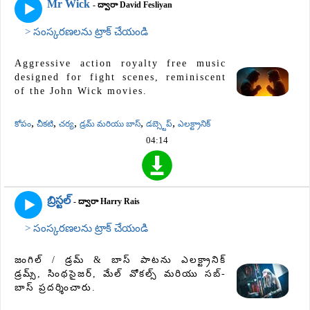
Mr Wick
- ద్వారా David Fesliyan
> సంస్కరణలను ట్రాక్ చేయండి
Aggressive action royalty free music
designed for fight scenes, reminiscent
of the John Wick movies.
,
,
,
,
,
కోపం
చీకటి
చర్య
డ్రమ్ మరియు బాస్
డబ్స్టెప్
ఎలక్ట్రానిక్
04:14
బ్రిస్టల్
- ద్వారా Harry Rais
> సంస్కరణలను ట్రాక్ చేయండి
జంగిల్ / డ్రమ్ & బాస్ పాటను ఎలక్ట్రానిక్
డ్రమ్స్, సింథసైజర్, మేల్ వోకల్స్ మరియు సబ్-
బాస్ ప్రదర్శించారు.