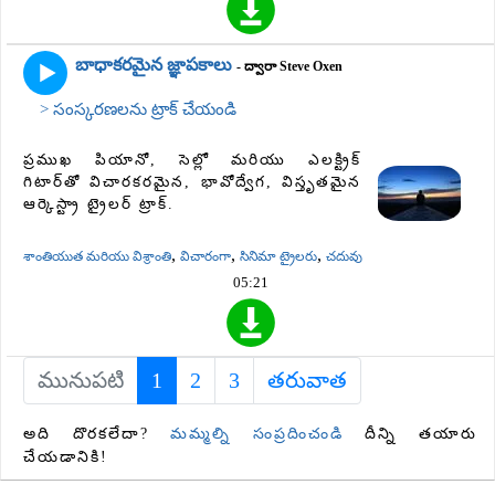
బాధాకరమైన జ్ఞాపకాలు
- ద్వారా Steve Oxen
> సంస్కరణలను ట్రాక్ చేయండి
ప్రముఖ పియానో, సెల్లో మరియు ఎలక్ట్రిక్
గిటార్‌తో విచారకరమైన, భావోద్వేగ, విస్తృతమైన
ఆర్కెస్ట్రా ట్రైలర్ ట్రాక్.
,
,
,
శాంతియుత మరియు విశ్రాంతి
విచారంగా
సినిమా ట్రైలరు
చదువు
05:21
మునుపటి
1
(current)
2
3
తరువాత
అది దొరకలేదా?
మమ్మల్ని సంప్రదించండి
దీన్ని తయారు
చేయడానికి!