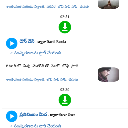
,
,
,
శాంతియుత మరియు విశ్రాంతి
పరిసర
లోఫీ హిప్ హాప్
చదువు
02:51
డౌన్ డేస్
- ద్వారా David Renda
> సంస్కరణలను ట్రాక్ చేయండి
గిటార్‌లో చిన్న మెలోడీతో మెలో లోఫీ ట్రాక్.
,
,
శాంతియుత మరియు విశ్రాంతి
లోఫీ హిప్ హాప్
చదువు
02:39
ప్రతిబింబం మీద
- ద్వారా Steve Oxen
> సంస్కరణలను ట్రాక్ చేయండి