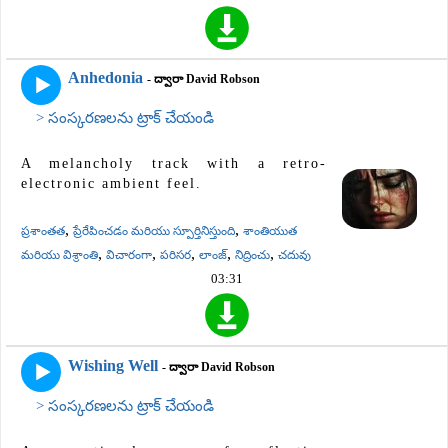
Anhedonia
- ద్వారా David Robson
> సంస్కరణలను ట్రాక్ చేయండి
A melancholy track with a retro-
electronic ambient feel.
,
,
ప్రశాంతత
ప్రేరేపించడం మరియు స్పూర్తినిస్తుంది
శాంతియుత
,
,
,
,
,
మరియు విశ్రాంతి
విచారంగా
పరిసర
లాంజ్
నిద్రించు
చదువు
03:31
Wishing Well
- ద్వారా David Robson
> సంస్కరణలను ట్రాక్ చేయండి