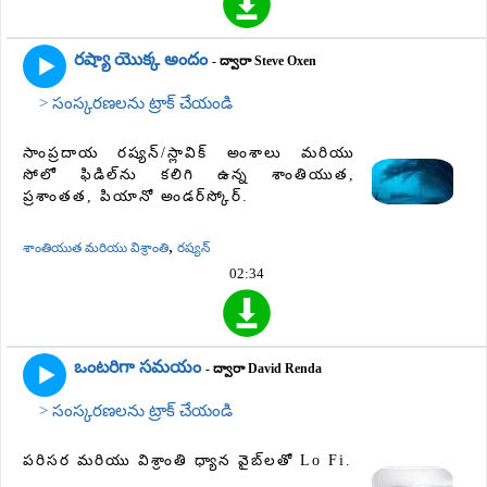
రష్యా యొక్క అందం
- ద్వారా Steve Oxen
> సంస్కరణలను ట్రాక్ చేయండి
సాంప్రదాయ రష్యన్/స్లావిక్ అంశాలు మరియు
సోలో ఫిడిల్‌ను కలిగి ఉన్న శాంతియుత,
ప్రశాంతత, పియానో ​​అండర్‌స్కోర్.
,
శాంతియుత మరియు విశ్రాంతి
రష్యన్
02:34
ఒంటరిగా సమయం
- ద్వారా David Renda
> సంస్కరణలను ట్రాక్ చేయండి
పరిసర మరియు విశ్రాంతి ధ్యాన వైబ్‌లతో Lo Fi.