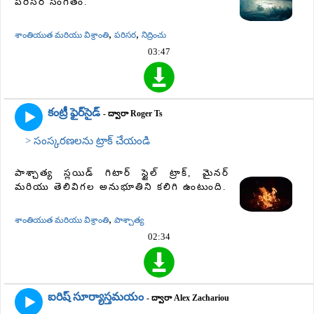
పరిసర సంగీతం.
,
,
శాంతియుత మరియు విశ్రాంతి
పరిసర
నిద్రించు
03:47
కంట్రీ ఫైర్‌సైడ్
- ద్వారా Roger Ts
> సంస్కరణలను ట్రాక్ చేయండి
పాశ్చాత్య స్లయిడ్ గిటార్ స్టైల్ ట్రాక్, మైనర్
మరియు తెలివిగల అనుభూతిని కలిగి ఉంటుంది.
,
శాంతియుత మరియు విశ్రాంతి
పాశ్చాత్య
02:34
ఐరిష్ సూర్యాస్తమయం
- ద్వారా Alex Zachariou