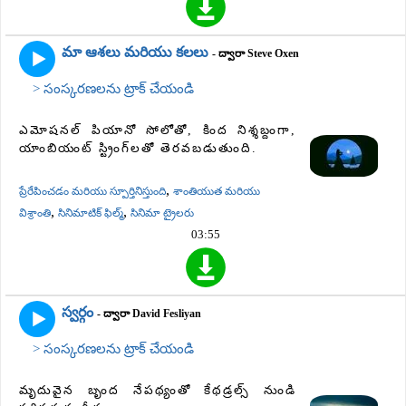
మా ఆశలు మరియు కలలు
- ద్వారా Steve Oxen
> సంస్కరణలను ట్రాక్ చేయండి
ఎమోషనల్ పియానో ​​సోలోతో, కింద నిశ్శబ్దంగా,
యాంబియంట్ స్ట్రింగ్‌లతో తెరవబడుతుంది.
,
ప్రేరేపించడం మరియు స్పూర్తినిస్తుంది
శాంతియుత మరియు
,
,
విశ్రాంతి
సినిమాటిక్ ఫిల్మ్
సినిమా ట్రైలరు
03:55
స్వర్గం
- ద్వారా David Fesliyan
> సంస్కరణలను ట్రాక్ చేయండి
మృదువైన బృంద నేపథ్యంతో కేథడ్రల్స్ నుండి