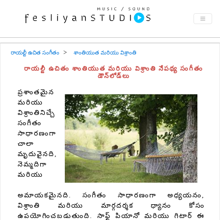
రాయల్టీ ఉచిత సంగీతం
శాంతియుత మరియు విశ్రాంతి
రాయల్టీ ఉచితం శాంతియుత మరియు విశ్రాంతి నేపథ్య సంగీతం
డౌన్‌లోడ్‌లు
ప్రశాంతమైన
మరియు
విశ్రాంతినిచ్చే
సంగీతం
సాధారణంగా
చాలా
మృదువైనది,
నెమ్మదిగా
మరియు
అమాయకమైనది. సంగీతం సాధారణంగా అధ్యయనం,
విశ్రాంతి మరియు మార్గదర్శక ధ్యానం కోసం
ఉపయోగించబడుతుంది. సాఫ్ట్ పియానో ​​మరియు గిటార్ ఈ