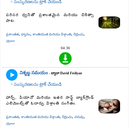
> సంస్కరణలను ట్రాక్ చేయండి
పరిసర ధ్వనితో ప్రశాంతమైన మరియు చికిత్సా
పాట.
,
,
,
,
ప్రశాంతత
ధ్యానం
శాంతియుత మరియు విశ్రాంతి
నిద్రించు
యోగా
04:36
నిశ్శబ్ద సమయం
- ద్వారా David Fesliyan
> సంస్కరణలను ట్రాక్ చేయండి
హార్ప్, పియానో ​​మరియు ఇతర సాఫ్ట్ బ్యాక్‌గ్రౌండ్
ఎలిమెంట్స్‌తో ఓదార్పు విశ్రాంతి సంగీతం.
,
,
,
,
ప్రశాంతత
శాంతియుత మరియు విశ్రాంతి
నిద్రించు
చదువు
యోగా