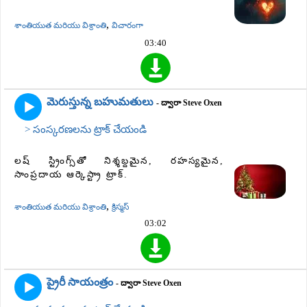
,
శాంతియుత మరియు విశ్రాంతి
విచారంగా
03:40
మెరుస్తున్న బహుమతులు
- ద్వారా Steve Oxen
> సంస్కరణలను ట్రాక్ చేయండి
లష్ స్ట్రింగ్స్‌తో నిశ్శబ్దమైన, రహస్యమైన,
సాంప్రదాయ ఆర్కెస్ట్రా ట్రాక్.
,
శాంతియుత మరియు విశ్రాంతి
క్రిస్మస్
03:02
ప్రైరీ సాయంత్రం
- ద్వారా Steve Oxen