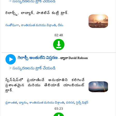
> సంస్కరణలను ట్రాక్ చేయండి
రిలాక్స్డ్, లాబ్యాక్, పాజిటివ్ కంట్రీ ట్రాక్.
,
,
సంతోషంగా
శాంతియుత మరియు విశ్రాంతి
దేశం
02:48
గెలాక్సీ అంతులేని విస్తరణ
- ద్వారా David Robson
> సంస్కరణలను ట్రాక్ చేయండి
స్పేస్‌షిప్‌లో ప్రయాణించే అనుభూతిని కలిగించే
ప్రశాంతమైన మరియు తేలియాడే యాంబియంట్
ట్రాక్.
,
,
,
,
ప్రశాంతత
ధ్యానం
శాంతియుత మరియు విశ్రాంతి
పరిసర
సైన్స్ ఫిక్షన్
03:23