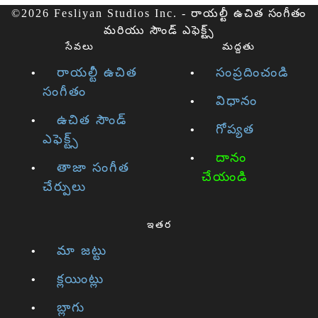
©2026 Fesliyan Studios Inc. - రాయల్టీ ఉచిత సంగీతం
మరియు సౌండ్ ఎఫెక్ట్స్
సేవలు
మద్దతు
రాయల్టీ ఉచిత
సంప్రదించండి
సంగీతం
విధానం
ఉచిత సౌండ్
గోప్యత
ఎఫెక్ట్స్
దానం
తాజా సంగీత
చేయండి
చేర్పులు
ఇతర
మా జట్టు
క్లయింట్లు
బ్లాగు