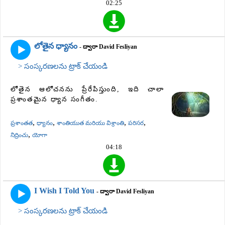
02:25
లోతైన ధ్యానం
- ద్వారా David Fesliyan
> సంస్కరణలను ట్రాక్ చేయండి
లోతైన ఆలోచనను ప్రేరేపిస్తుంది, ఇది చాలా
ప్రశాంతమైన ధ్యాన సంగీతం.
,
,
,
,
ప్రశాంతత
ధ్యానం
శాంతియుత మరియు విశ్రాంతి
పరిసర
,
నిద్రించు
యోగా
04:18
I Wish I Told You
- ద్వారా David Fesliyan
> సంస్కరణలను ట్రాక్ చేయండి