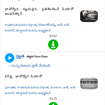
భావోద్వేగ, మృదువైన, ప్రతిబింబించే పియానో ​​
అండర్‌స్కోర్.
,
,
,
శాంతియుత మరియు విశ్రాంతి
సినిమాటిక్ ఫిల్మ్
జాజ్
జాజ్
,
పియానో
కమర్షియల్ మరియు అడ్వర్టైజింగ్
03:07
స్తబ్దత
- ద్వారా Steve Oxen
> సంస్కరణలను ట్రాక్ చేయండి
కనిష్ట, భావోద్వేగ పియానో.
,
,
,
,
ప్రశాంతత
శాంతియుత మరియు విశ్రాంతి
విచారంగా
జాజ్
జాజ్
,
పియానో
కమర్షియల్ మరియు అడ్వర్టైజింగ్
03:35