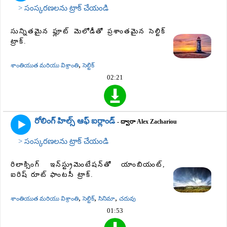
> సంస్కరణలను ట్రాక్ చేయండి
సున్నితమైన ఫ్లూట్ మెలోడీతో ప్రశాంతమైన సెల్టిక్
ట్రాక్.
,
శాంతియుత మరియు విశ్రాంతి
సెల్టిక్
02:21
రోలింగ్ హిల్స్ ఆఫ్ ఐర్లాండ్
- ద్వారా Alex Zachariou
> సంస్కరణలను ట్రాక్ చేయండి
రిలాక్సింగ్ ఇన్‌స్ట్రుమెంటేషన్‌తో యాంబియంట్,
ఐరిష్ రూట్ ఫాంటసీ ట్రాక్.
,
,
,
శాంతియుత మరియు విశ్రాంతి
సెల్టిక్
సినిమా
చదువు
01:53