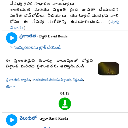
నేపథ్య శైలికి సాధారణ వాయిద్యాలు.
శాంతియుత మరియు విశ్రాంతి క్రింద జాబితా చేయబడిన
సంగీత డౌన్‌లోడ్‌లు. వీడియోలు, యూట్యూబ్ మొదలైన వాటి
కోసం ఈ నేపథ్య సంగీతాన్ని ఉపయోగించండి... (
పూర్తి
విధానం
)
ప్రశాంతత
- ద్వారా David Renda
> సంస్కరణలను ట్రాక్ చేయండి
ఈ ప్రశాంతమైన ఓదార్పు వాయిద్యంతో లోతైన
విశ్రాంతి మరియు ప్రశాంతతను ఆస్వాదించండి.
,
,
,
,
ప్రశాంతత
ధ్యానం
శాంతియుత మరియు విశ్రాంతి
నిద్రించు
యోగా
04:19
వెలుగులో
- ద్వారా David Renda