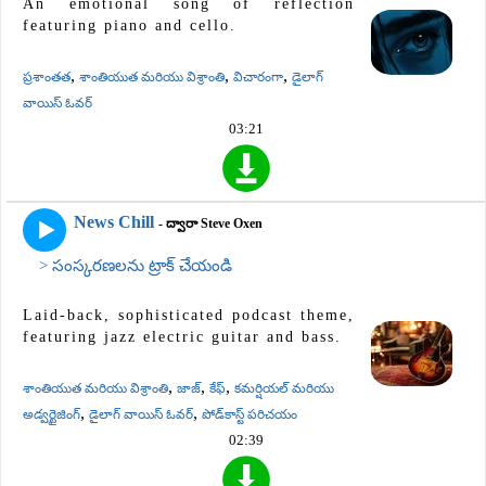
An emotional song of reflection
featuring piano and cello.
,
,
,
ప్రశాంతత
శాంతియుత మరియు విశ్రాంతి
విచారంగా
డైలాగ్
వాయిస్ ఓవర్
03:21
News Chill
- ద్వారా Steve Oxen
> సంస్కరణలను ట్రాక్ చేయండి
Laid-back, sophisticated podcast theme,
featuring jazz electric guitar and bass.
,
,
,
శాంతియుత మరియు విశ్రాంతి
జాజ్
కేఫ్
కమర్షియల్ మరియు
,
,
అడ్వర్టైజింగ్
డైలాగ్ వాయిస్ ఓవర్
పోడ్‌కాస్ట్ పరిచయం
02:39