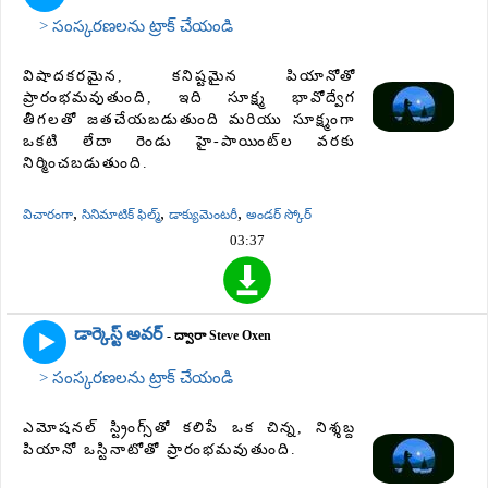
> సంస్కరణలను ట్రాక్ చేయండి
విషాదకరమైన, కనిష్టమైన పియానోతో
ప్రారంభమవుతుంది, ఇది సూక్ష్మ భావోద్వేగ
తీగలతో జతచేయబడుతుంది మరియు సూక్ష్మంగా
ఒకటి లేదా రెండు హై-పాయింట్‌ల వరకు
నిర్మించబడుతుంది.
,
,
,
విచారంగా
సినిమాటిక్ ఫిల్మ్
డాక్యుమెంటరీ
అండర్ స్కోర్
03:37
డార్కెస్ట్ అవర్
- ద్వారా Steve Oxen
> సంస్కరణలను ట్రాక్ చేయండి
ఎమోషనల్ స్ట్రింగ్స్‌తో కలిపే ఒక చిన్న, నిశ్శబ్ద
పియానో ​​ఒస్టినాటోతో ప్రారంభమవుతుంది.