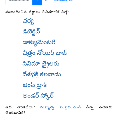
సంబంధించిన వర్గాలు
సినిమాటిక్ ఫిల్మ్
:
చర్య
డిటెక్టివ్
డాక్యుమెంటరీ
చిత్రం నోయిర్ జాజ్
సినిమా ట్రైలరు
దేశభక్తి కలవాడు
టెంప్ ట్రాక్
అండర్ స్కోర్
అది దొరకలేదా?
మమ్మల్ని సంప్రదించండి
దీన్ని తయారు
చేయడానికి!