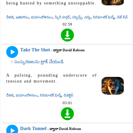
being hunted by something unstoppable.
,
,
,
,
,
,
,
చీకటి
ఇతిహాసం
భయాందోళనలు
స్కేరీ హర్రర్
సస్పెన్స్
చర్య
సినిమాటిక్ ఫిల్మ్
చేజ్ సీన్
02:59
Take The Shot
- ద్వారా David Robson
> సంస్కరణలను ట్రాక్ చేయండి
A pulsing, pounding underscore of
tension and movement.
,
,
,
చీకటి
భయాందోళనలు
సినిమాటిక్ ఫిల్మ్
డిటెక్టివ్
03:01
Dark Tunnel
- ద్వారా David Robson