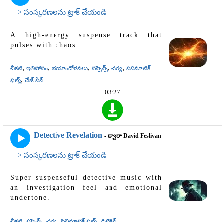
> సంస్కరణలను ట్రాక్ చేయండి
A high-energy suspense track that
pulses with chaos.
,
,
,
,
,
చీకటి
ఇతిహాసం
భయాందోళనలు
సస్పెన్స్
చర్య
సినిమాటిక్
,
ఫిల్మ్
చేజ్ సీన్
03:27
Detective Revelation
- ద్వారా David Fesliyan
> సంస్కరణలను ట్రాక్ చేయండి
Super suspenseful detective music with
an investigation feel and emotional
undertone.
,
,
,
,
చీకటి
సస్పెన్స్
చర్య
సినిమాటిక్ ఫిల్మ్
డిటెక్టివ్