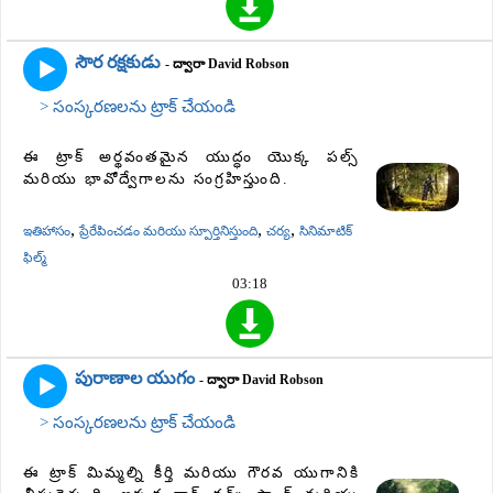
సౌర రక్షకుడు
- ద్వారా David Robson
> సంస్కరణలను ట్రాక్ చేయండి
ఈ ట్రాక్ అర్థవంతమైన యుద్ధం యొక్క పల్స్
మరియు భావోద్వేగాలను సంగ్రహిస్తుంది.
,
,
,
ఇతిహాసం
ప్రేరేపించడం మరియు స్పూర్తినిస్తుంది
చర్య
సినిమాటిక్
ఫిల్మ్
03:18
పురాణాల యుగం
- ద్వారా David Robson
> సంస్కరణలను ట్రాక్ చేయండి
ఈ ట్రాక్ మిమ్మల్ని కీర్తి మరియు గౌరవ యుగానికి