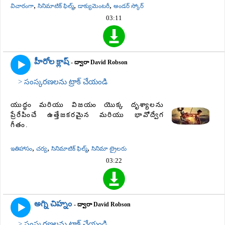
,
,
,
విచారంగా
సినిమాటిక్ ఫిల్మ్
డాక్యుమెంటరీ
అండర్ స్కోర్
03:11
హీరోల క్లాష్
- ద్వారా David Robson
> సంస్కరణలను ట్రాక్ చేయండి
యుద్ధం మరియు విజయం యొక్క దృశ్యాలను
ప్రేరేపించే ఉత్తేజకరమైన మరియు భావోద్వేగ
గీతం.
,
,
,
ఇతిహాసం
చర్య
సినిమాటిక్ ఫిల్మ్
సినిమా ట్రైలరు
03:22
అగ్ని చిహ్నం
- ద్వారా David Robson
> సంస్కరణలను ట్రాక్ చేయండి