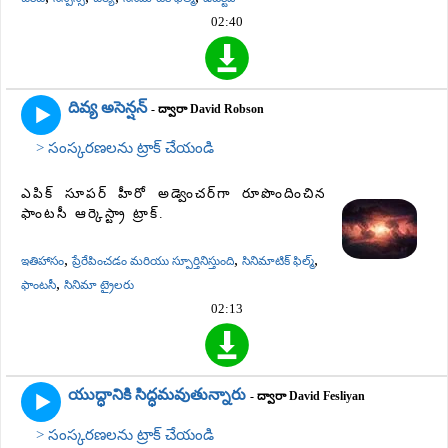
02:40
దివ్య అసెన్షన్
- ద్వారా David Robson
> సంస్కరణలను ట్రాక్ చేయండి
ఎపిక్ సూపర్ హీరో అడ్వెంచర్‌గా రూపొందించిన
ఫాంటసీ ఆర్కెస్ట్రా ట్రాక్.
,
,
,
ఇతిహాసం
ప్రేరేపించడం మరియు స్పూర్తినిస్తుంది
సినిమాటిక్ ఫిల్మ్
,
ఫాంటసీ
సినిమా ట్రైలరు
02:13
యుద్ధానికి సిద్ధమవుతున్నారు
- ద్వారా David Fesliyan
> సంస్కరణలను ట్రాక్ చేయండి