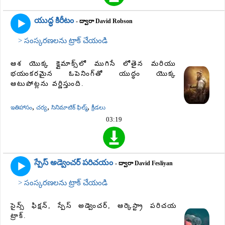
యుద్ధ కిరీటం
- ద్వారా David Robson
> సంస్కరణలను ట్రాక్ చేయండి
ఆశ యొక్క క్లైమాక్స్‌లో ముగిసే లోతైన మరియు
భయంకరమైన ఓపెనింగ్‌తో యుద్ధం యొక్క
ఆటుపోట్లను వర్ణిస్తుంది.
,
,
,
ఇతిహాసం
చర్య
సినిమాటిక్ ఫిల్మ్
క్రీడలు
03:19
స్పేస్ అడ్వెంచర్ పరిచయం
- ద్వారా David Fesliyan
> సంస్కరణలను ట్రాక్ చేయండి
సైన్స్ ఫిక్షన్, స్పేస్ అడ్వెంచర్, ఆర్కెస్ట్రా పరిచయ
ట్రాక్.