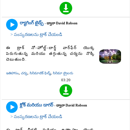
ర్యాగింగ్ టైడ్స్
- ద్వారా David Robson
> సంస్కరణలను ట్రాక్ చేయండి
ఈ ట్రాక్ నో-హోల్డ్-బార్డ్ వార్‌ఫేర్ యొక్క
పెరుగుతున్న మరియు తగ్గుతున్న చర్యను నొక్కి
చెబుతుంది.
,
,
,
ఇతిహాసం
చర్య
సినిమాటిక్ ఫిల్మ్
సినిమా ట్రైలరు
03:20
క్లోక్ మరియు డాగర్
- ద్వారా David Robson
> సంస్కరణలను ట్రాక్ చేయండి
ఈ ట్రాక్ చీకటి మరియు ఉత్సాహం యొక్క