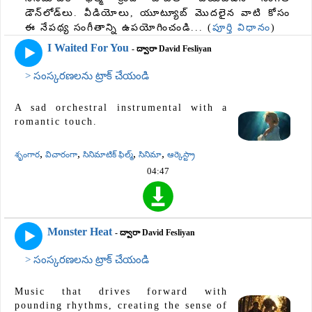
డౌన్‌లోడ్‌లు. వీడియోలు, యూట్యూబ్ మొదలైన వాటి కోసం
ఈ నేపథ్య సంగీతాన్ని ఉపయోగించండి... (
పూర్తి విధానం
)
I Waited For You
- ద్వారా David Fesliyan
> సంస్కరణలను ట్రాక్ చేయండి
A sad orchestral instrumental with a
romantic touch.
,
,
,
,
శృంగార
విచారంగా
సినిమాటిక్ ఫిల్మ్
సినిమా
ఆర్కెస్ట్రా
04:47
Monster Heat
- ద్వారా David Fesliyan
> సంస్కరణలను ట్రాక్ చేయండి
Music that drives forward with
pounding rhythms, creating the sense of