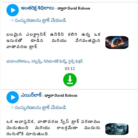
అంతరిక్ష శిధిలాలు
- ద్వారా David Robson
> సంస్కరణలను ట్రాక్ చేయండి
బలమైన ఎలక్ట్రానిక్ ఉనికిని కలిగి ఉన్న ఒక
ఇసుకతో కూడిన మరియు వేగవంతమైన
వాతావరణ ట్రాక్.
,
,
,
భయాందోళనలు
సస్పెన్స్
సినిమాటిక్ ఫిల్మ్
సైన్స్ ఫిక్షన్
03:12
ఎయిర్‌లాక్
- ద్వారా David Robson
> సంస్కరణలను ట్రాక్ చేయండి
ఒక అవాస్తవిక, వాతావరణ స్పేస్ ట్రాక్ పరిణామం
చెందుతుంది మరియు కాలక్రమేణా ముదురు
రంగులోకి మారుతుంది.