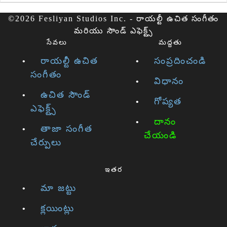
©2026 Fesliyan Studios Inc. - రాయల్టీ ఉచిత సంగీతం
మరియు సౌండ్ ఎఫెక్ట్స్
సేవలు
మద్దతు
రాయల్టీ ఉచిత
సంప్రదించండి
సంగీతం
విధానం
ఉచిత సౌండ్
గోప్యత
ఎఫెక్ట్స్
దానం
తాజా సంగీత
చేయండి
చేర్పులు
ఇతర
మా జట్టు
క్లయింట్లు