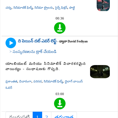
,
,
,
,
చర్య
సినిమాటిక్ ఫిల్మ్
సినిమా ట్రైలరు
సైన్స్ ఫిక్షన్
పొట్టి
00:36
ది పెయిన్ దట్ ఎవర్ లెఫ్ట్
- ద్వారా David Fesliyan
> సంస్కరణలను ట్రాక్ చేయండి
యాంబియంట్ మరియు సినిమాటిక్ విచారకరమైన
వాయిద్యం - సంభాషణకు గొప్పది.
,
,
,
,
ప్రశాంతత
విచారంగా
పరిసర
సినిమాటిక్ ఫిల్మ్
డైలాగ్ వాయిస్
ఓవర్
03:00
మునుపటి
1
(current)
2
తరువాత