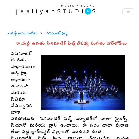
రాయల్టీ ఉచిత సంగీతం
సినిమాటిక్ ఫిల్మ్
రాయల్టీ ఉచితం సినిమాటిక్ ఫిల్మ్ నేపథ్య సంగీతం డౌన్‌లోడ్‌లు
సినిమాటిక్
సంగీతం
సాధారణంగా
ఆర్కెస్ట్రా
ఆధారంగా
ఉంటుంది
మరియు
సినిమా
నేపథ్యానికి
బాగా
సరిపోతుంది. సినిమాటిక్ ఫిల్మ్ మ్యూజిక్‌లో చాలా స్ట్రింగ్స్,
పియానో ​​మరియు బ్రాస్ ఉంటాయి. ఈ పదం చాలా పురాణ
లేదా పెద్ద బ్లాక్‌బస్టర్ చిత్రాలతో ముడిపడి ఉంది.
సినిమాటిక్ ఫిల్మ్ క్రింద జాబితా చేయబడిన సంగీత