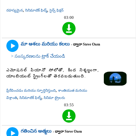
,
,
రహస్యమైన
సినిమాటిక్ ఫిల్మ్
సైన్స్ ఫిక్షన్
03:00
మా ఆశలు మరియు కలలు
- ద్వారా Steve Oxen
> సంస్కరణలను ట్రాక్ చేయండి
ఎమోషనల్ పియానో ​​సోలోతో, కింద నిశ్శబ్దంగా,
యాంబియంట్ స్ట్రింగ్‌లతో తెరవబడుతుంది.
,
ప్రేరేపించడం మరియు స్పూర్తినిస్తుంది
శాంతియుత మరియు
,
,
విశ్రాంతి
సినిమాటిక్ ఫిల్మ్
సినిమా ట్రైలరు
03:55
గతించిన ఆత్మలు
- ద్వారా Steve Oxen