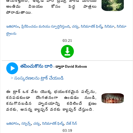
తీసుకెళ్తుంది, ఇక్కడ వార్ డ్రమ్స్ పౌండ్ మరియు
అంతిమ విజయం కోసం పెద్ద పాత్రలు
పోరాడుతాయి.
,
,
,
,
,
ఇతిహాసం
ప్రేరేపించడం మరియు స్పూర్తినిస్తుంది
చర్య
సినిమాటిక్ ఫిల్మ్
సినిమా
సినిమా
ట్రైలరు
03:21
తపించుకొను దారి
- ద్వారా David Robson
> సంస్కరణలను ట్రాక్ చేయండి
ఈ ట్రాక్ ఒక వేట యొక్క భయంకరమైన పల్స్‌ను,
కనపడకుండా దొంగతనంగా ఉండడం నుండి,
కనుగొనబడిన హృదయాన్ని కదిలించే క్షణం
వరకు, ఆసన్న క్యాప్చర్ వరకు క్యాప్చర్ చేస్తుంది.
,
,
,
,
ఇతిహాసం
సస్పెన్స్
చర్య
సినిమాటిక్ ఫిల్మ్
చేజ్ సీన్
03:19