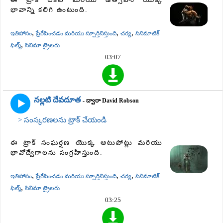
భావాన్ని కలిగి ఉంటుంది.
,
,
,
ఇతిహాసం
ప్రేరేపించడం మరియు స్పూర్తినిస్తుంది
చర్య
సినిమాటిక్
,
ఫిల్మ్
సినిమా ట్రైలరు
03:07
నల్లటి దేవదూత
- ద్వారా David Robson
> సంస్కరణలను ట్రాక్ చేయండి
ఈ ట్రాక్ సంఘర్షణ యొక్క ఆటుపోట్లు మరియు
భావోద్వేగాలను సంగ్రహిస్తుంది.
,
,
,
ఇతిహాసం
ప్రేరేపించడం మరియు స్పూర్తినిస్తుంది
చర్య
సినిమాటిక్
,
ఫిల్మ్
సినిమా ట్రైలరు
03:25