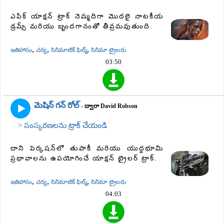
ఎపిక్ యాక్షన్ ట్రాక్ నెమ్మదిగా మొదలై నాటకీయ
డ్రమ్స్ మరియు బృందగానంతో తీవ్రమవుతుంది.
,
,
,
ఇతిహాసం
చర్య
సినిమాటిక్ ఫిల్మ్
సినిమా ట్రైలరు
03:50
మెషిన్ గన్ రోల్
- ద్వారా David Robson
> సంస్కరణలను ట్రాక్ చేయండి
దాని పెర్కషన్‌లో తుపాకీ మరియు యుద్దభూమి
ప్రభావాలను ఉపయోగించే యాక్షన్ ట్రైలర్ ట్రాక్.
,
,
,
ఇతిహాసం
చర్య
సినిమాటిక్ ఫిల్మ్
సినిమా ట్రైలరు
04:03