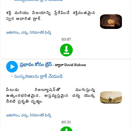
శక్తి మరియు విజయాన్ని ప్రేరేపించే శక్తివంతమైన
స్వర ఆధారిత ట్రాక్.
,
,
ఇతిహాసం
చర్య
సినిమాటిక్ ఫిల్మ్
03:07
ప్రభావం కోసం బ్రేస్
- ద్వారా David Robson
> సంస్కరణలను ట్రాక్ చేయండి
పేలుడు రిజల్యూషన్‌తో ముగుస్తున్న
ఉత్కంఠభరితమైన, అస్తవ్యస్తమైన చర్య యొక్క
చీకటి ప్రకృతి దృశ్యం.
,
,
ఇతిహాసం
చర్య
సినిమాటిక్ ఫిల్మ్
03:31