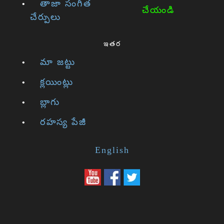
తాజా సంగీత
చేయండి
చేర్పులు
ఇతర
మా జట్టు
క్లయింట్లు
బ్లాగు
రహస్య పేజీ
English