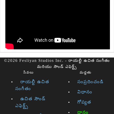
©2026 Fesliyan Studios Inc. - రాయల్టీ ఉచిత సంగీతం
మరియు సౌండ్ ఎఫెక్ట్స్
సేవలు
మద్దతు
రాయల్టీ ఉచిత
సంప్రదించండి
సంగీతం
విధానం
ఉచిత సౌండ్
గోప్యత
ఎఫెక్ట్స్
దానం