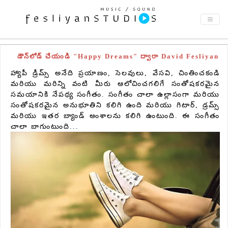
డౌన్‌లోడ్ చేయండి "Happy Dreams" ద్వారా David Fesliyan
హ్యాపీ డ్రీమ్స్ అనేది ప్రయాణం, సెలవులు, వేసవి, చింతించకండి
మరియు మరిన్ని వంటి మీరు ఆలోచించగలిగే సంతోషకరమైన
సమయానికి నేపథ్య సంగీతం. సంగీతం చాలా ఉల్లాసంగా మరియు
సంతోషకరమైన అనుభూతిని కలిగి ఉంది మరియు గిటార్, డ్రమ్స్
మరియు ఇతర బ్యాండ్ అంశాలను కలిగి ఉంటుంది. ఈ సంగీతం
చాలా బాగుంటుంది...