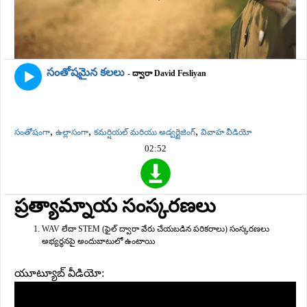
సంతోషమైన కలలు
- ద్వారా David Fesliyan
,
,
,
సంతోషంగా
ఉల్లాసంగా
కమర్షియల్ మరియు అడ్వర్టైజింగ్
వివాహ వీడియో
02:52
ప్రత్యామ్నాయ సంస్కరణలు
WAV లేదా STEM (ఫైల్ ద్వారా వేరు చేయబడిన పరికరాలు) సంస్కరణలు
అభ్యర్థనపై అందుబాటులో ఉంటాయి
యూట్యూబ్ వీడియో: