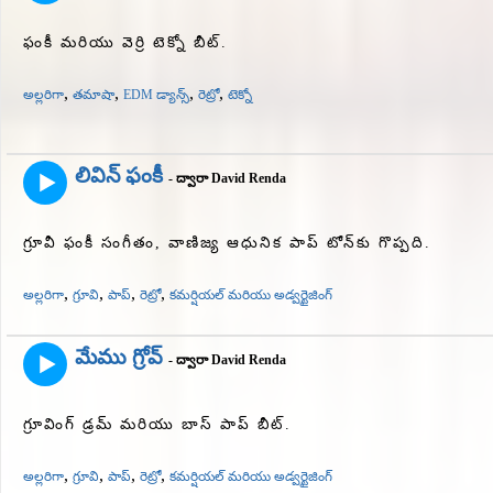
ఫంకీ మరియు వెర్రి టెక్నో బీట్.
,
,
,
,
అల్లరిగా
తమాషా
EDM డ్యాన్స్
రెట్రో
టెక్నో
లివిన్ ఫంకీ
- ద్వారా David Renda
గ్రూవీ ఫంకీ సంగీతం, వాణిజ్య ఆధునిక పాప్ టోన్‌కు గొప్పది.
,
,
,
,
అల్లరిగా
గ్రూవి
పాప్
రెట్రో
కమర్షియల్ మరియు అడ్వర్టైజింగ్
మేము గ్రోవ్
- ద్వారా David Renda
గ్రూవింగ్ డ్రమ్ మరియు బాస్ పాప్ బీట్.
,
,
,
,
అల్లరిగా
గ్రూవి
పాప్
రెట్రో
కమర్షియల్ మరియు అడ్వర్టైజింగ్