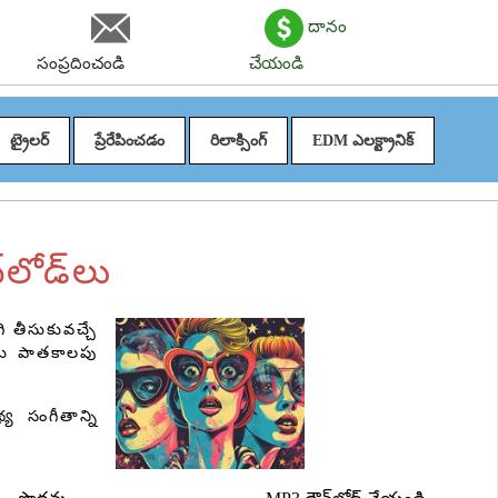
దానం
సంప్రదించండి
చేయండి
ట్రైలర్
ప్రేరేపించడం
రిలాక్సింగ్
EDM ఎలక్ట్రానిక్
‌లోడ్‌లు
ి తీసుకువచ్చే
ియు పాతకాలపు
య సంగీతాన్ని