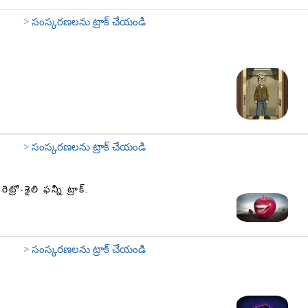
> సంస్కరణలను ట్రాక్ చేయండి
> సంస్కరణలను ట్రాక్ చేయండి
రో-శైలి ఫన్నీ ట్రాక్.
> సంస్కరణలను ట్రాక్ చేయండి