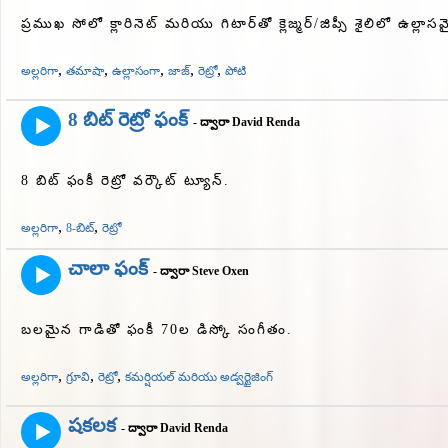
ప్రముఖ సోలో క్లారినెట్ మరియు గిటార్‌తో క్లెజ్మర్/జిప్సీ శైలిలో ఉల్లా
,
,
,
,
,
అల్లరిగా
తమాషా
ఉల్లాసంగా
జాజ్
రెట్రో
పోటి
8 బిట్ రెట్రో ఫంక్
- ద్వారా David Renda
8 బిట్ ఫంకీ రెట్రో వర్కౌట్ ట్యూన్.
,
,
అల్లరిగా
8-బిట్
రెట్రో
చాలా ఫంక్
- ద్వారా Steve Oxen
బలమైన గాడితో ఫంకీ 70ల డిస్కో సంగీతం.
,
,
,
అల్లరిగా
గ్రూవి
రెట్రో
కమర్షియల్ మరియు అడ్వర్టైజింగ్
షకలక
- ద్వారా David Renda