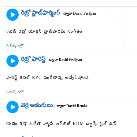
రెట్రో ప్లాట్‌ఫార్మింగ్
- ద్వారా David Fesliyan
8బిట్ రెట్రో యాక్షన్ ప్లాట్‌ఫారమ్ సంగీతం.
,
8-బిట్
రెట్రో
రెట్రో ఫారెస్ట్
- ద్వారా David Fesliyan
ఫారెస్ట్ 8బిట్ RPG సంగీతాన్ని అన్వేషిస్తోంది.
,
8-బిట్
రెట్రో
వెర్రి అడుగులు
- ద్వారా David Renda
కొంచెం రెట్రో టచ్‌తో హ్యాపీ అప్‌బీట్ EDM డ్యాన్స్ స్టైల్ బీట్.