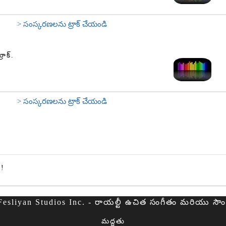
> సంస్కరణలను ట్రాక్ చేయండి
రాక్.
> సంస్కరణలను ట్రాక్ చేయండి
ి!
sliyan Studios Inc. - రాయల్టీ ఉచిత సంగీతం మరియు సౌండ్ 
మద్దతు