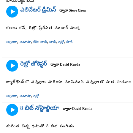
వాయిద్యం పేరు
ఎలివేటర్ డ్రీమిన్
- ద్వారా Steve Oxen
కలలు కనే, రెట్రో-ప్రేరేపిత ముజాక్ ముక్క.
,
,
,
,
,
అల్లరిగా
తమాషా
60ల జాజ్
జాజ్
రెట్రో
పోటి
రెట్రో జోకెస్టర్
- ద్వారా David Renda
బ్యాక్‌గ్రౌండ్‌లో నవ్వులు మరియు ముసిముసి నవ్వులతో పాత-పాఠశాల రెట్
,
,
అల్లరిగా
తమాషా
రెట్రో
8 బిట్ నోస్టాల్జియా
- ద్వారా David Renda
మరింత చిన్న థీమ్‌తో 8 బిట్ సంగీతం.