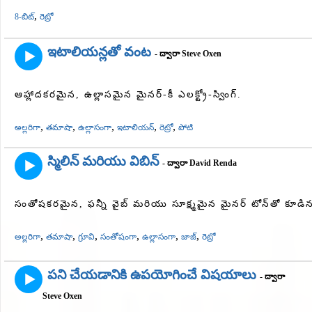
,
8-బిట్
రెట్రో
ఇటాలియన్లతో వంట
- ద్వారా Steve Oxen
ఆహ్లాదకరమైన, ఉల్లాసమైన మైనర్-కీ ఎలక్ట్రో-స్వింగ్.
,
,
,
,
,
అల్లరిగా
తమాషా
ఉల్లాసంగా
ఇటాలియన్
రెట్రో
పోటి
స్మిలిన్ మరియు విబిన్
- ద్వారా David Renda
సంతోషకరమైన, ఫన్నీ వైబ్ మరియు సూక్ష్మమైన మైనర్ టోన్‌తో కూడిన
,
,
,
,
,
,
అల్లరిగా
తమాషా
గ్రూవి
సంతోషంగా
ఉల్లాసంగా
జాజ్
రెట్రో
పని చేయడానికి ఉపయోగించే విషయాలు
- ద్వారా
Steve Oxen