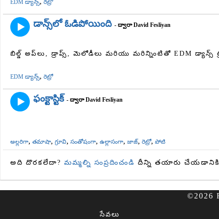
,
EDM డ్యాన్స్
రెట్రో
డాన్స్‌లో ఓడిపోయింది
- ద్వారా David Fesliyan
బిల్డ్ అప్‌లు, డ్రాప్స్, మెలోడీలు మరియు మరిన్నింటితో EDM డ్యాన్స్ ట్
,
EDM డ్యాన్స్
రెట్రో
ఫంక్టాస్టిక్
- ద్వారా David Fesliyan
,
,
,
,
,
,
,
అల్లరిగా
తమాషా
గ్రూవి
సంతోషంగా
ఉల్లాసంగా
జాజ్
రెట్రో
పోటి
అది దొరకలేదా?
మమ్మల్ని సంప్రదించండి
దీన్ని తయారు చేయడానిక
©2026 Fe
సేవలు