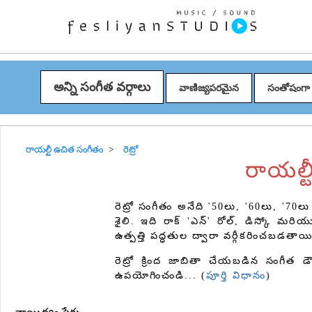
అన్ని సంగీత వర్గాలు
వాణిజ్యపరమైన
సంతోషంగా
రాయల్టీ ఉచిత సంగీతం
రెట్రో
రాయల్ట
రెట్రో సంగీతం అనేది '50లు, '60లు, '70లు
శైలి. ఇది రాక్ 'ఎన్' రోల్, డిస్కో మరియ
ఉత్పత్తి పద్ధతుల ద్వారా వర్గీకరించబడతాయి
రెట్రో క్రింద జాబితా చేయబడిన సంగీత 
ఉపయోగించండి... (
పూర్తి విధానం
)