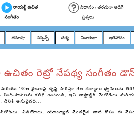
రాయల్టీ ఉచిత
విధానం / తరచుగా అడిగే
సంగీతం
ప్రశ్నలు
తమాషా
సస్పెన్స్
చర్య
విచారంగా
ఇతిహాసం
ీ ఉచితం రెట్రో నేపథ్య సంగీతం డౌన్
 మరియు '80ల శైలులపై దృష్టి సారిస్తూ గత దశాబ్దాల ధ్వనులను తిరిగ
ు సింథ్-పాప్‌లను కలిగి ఉంటుంది, ఇవి నాస్టాల్జిక్ మెలోడీలు మర
. దీనికి అనువైనది...
డౌన్‌లోడ్‌లు. వీడియోలు, యూట్యూబ్ మొదలైన వాటి కోసం ఈ నేపథ్