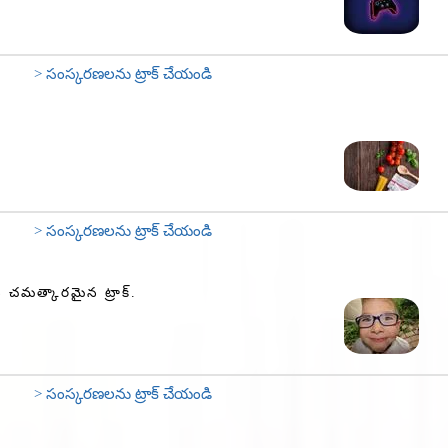
> సంస్కరణలను ట్రాక్ చేయండి
> సంస్కరణలను ట్రాక్ చేయండి
 చమత్కారమైన ట్రాక్.
> సంస్కరణలను ట్రాక్ చేయండి