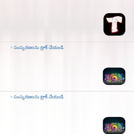
> సంస్కరణలను ట్రాక్ చేయండి
> సంస్కరణలను ట్రాక్ చేయండి