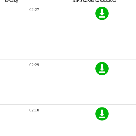
పొడవు
MP3 డౌన్‌లోడ్ చేయండి
02:27
02:29
02:10