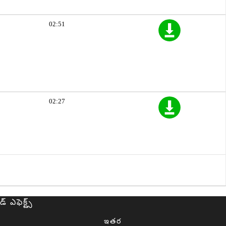
02:51
02:27
ఎఫెక్ట్స్
ఇతర