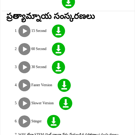
ప్రత్యామ్నాయ సంస్కరణలు
15 Second
60 Second
30 Second
Faster Version
Slower Version
Stinger
WAV లేదా STEM (ఫైల్ ద్వారా వేరు చేయబడిన పరికరాలు) సంస్కరణలు