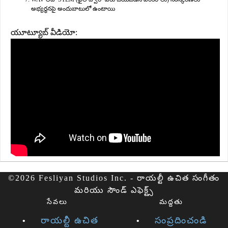
అభ్యర్థనపై అందుబాటులో ఉంటాయి
యూట్యూబ్ వీడియో:
©2026 Fesliyan Studios Inc. - రాయల్టీ ఉచిత సంగీతం
మరియు సౌండ్ ఎఫెక్ట్స్
సేవలు
మద్దతు
రాయల్టీ ఉచిత
సంప్రదించండి