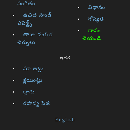
సంగీతం
విధానం
ఉచిత సౌండ్
గోప్యత
ఎఫెక్ట్స్
దానం
తాజా సంగీత
చేయండి
చేర్పులు
ఇతర
మా జట్టు
క్లయింట్లు
బ్లాగు
రహస్య పేజీ
English