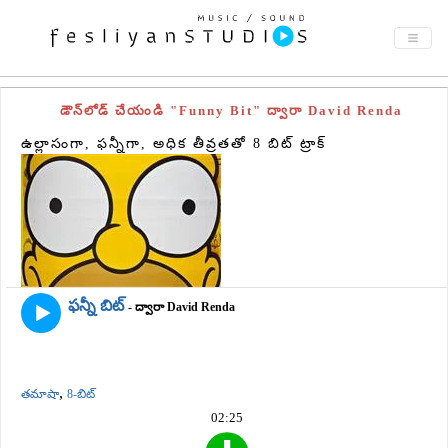
డౌన్‌లోడ్ చేయండి "Funny Bit" ద్వారా David Renda
ఉల్లాసంగా, ఫన్నీగా, అధిక తీవ్రతతో 8 బిట్ ట్రాక్
ఫన్నీ బిట్
- ద్వారా David Renda
,
తమాషా
8-బిట్
02:25