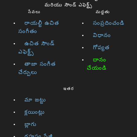
మరియు సౌండ్ ఎఫెక్ట్స్
సేవలు
మద్దతు
రాయల్టీ ఉచిత
సంప్రదించండి
సంగీతం
విధానం
ఉచిత సౌండ్
గోప్యత
ఎఫెక్ట్స్
దానం
తాజా సంగీత
చేయండి
చేర్పులు
ఇతర
మా జట్టు
క్లయింట్లు
బ్లాగు
రహస్య పేజీ