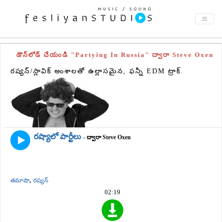
డౌన్‌లోడ్ చేయండి "Partying In Russia" ద్వారా Steve Oxen
రష్యన్/స్లావిక్ అంశాలతో ఉల్లాసమైన, ఫన్నీ EDM ట్రాక్.
రష్యాలో పార్టీలు
- ద్వారా Steve Oxen
,
తమాషా
రష్యన్
02:19