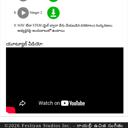
Stinger 2
WAV లేదా STEM (ఫైల్ ద్వారా వేరు చేయబడిన పరికరాలు) సంస్కరణలు
అభ్యర్థనపై అందుబాటులో ఉంటాయి
యూట్యూబ్ వీడియో:
©2026 Fesliyan Studios Inc. - రాయల్టీ ఉచిత సంగీతం