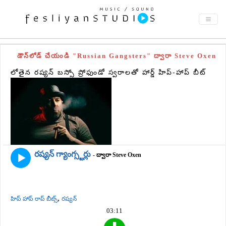
డౌన్‌లోడ్ చేయండి "Russian Gangsters" ద్వారా Steve Oxen
లోతైన రష్యన్ బస్సో ప్రోఫుండో స్వరాలతో హార్డ్ హిప్-హాప్ బీట్
రష్యన్ గ్యాంగ్స్టర్లు
- ద్వారా Steve Oxen
,
హిప్ హాప్ రాప్ బీట్స్
రష్యన్
03:11