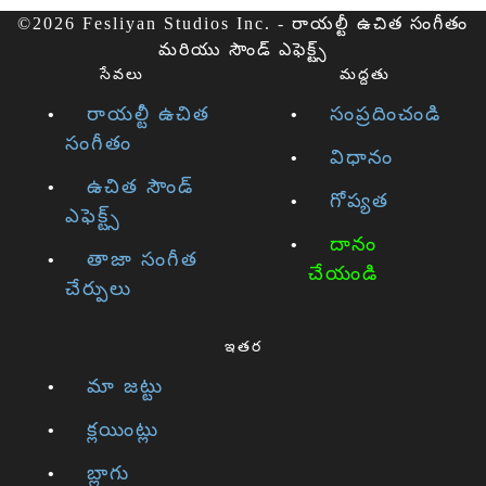
©2026 Fesliyan Studios Inc. - రాయల్టీ ఉచిత సంగీతం
మరియు సౌండ్ ఎఫెక్ట్స్
సేవలు
మద్దతు
రాయల్టీ ఉచిత
సంప్రదించండి
సంగీతం
విధానం
ఉచిత సౌండ్
గోప్యత
ఎఫెక్ట్స్
దానం
తాజా సంగీత
చేయండి
చేర్పులు
ఇతర
మా జట్టు
క్లయింట్లు
బ్లాగు