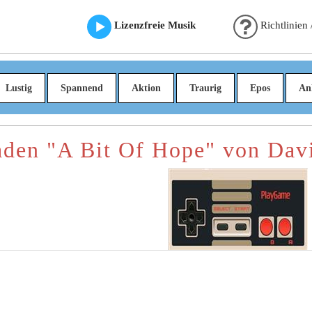
Lizenzfreie Musik
Richtlinien
Lustig
Spannend
Aktion
Traurig
Epos
An
aden "A Bit Of Hope" von Davi