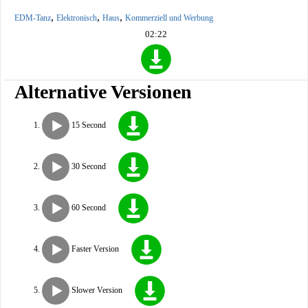
,
,
,
EDM-Tanz
Elektronisch
Haus
Kommerziell und Werbung
02:22
Alternative Versionen
15 Second
30 Second
60 Second
Faster Version
Slower Version