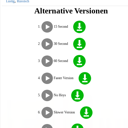
,
Lustig
Russisch
Alternative Versionen
15 Second
30 Second
60 Second
Faster Version
No Heys
Slower Version