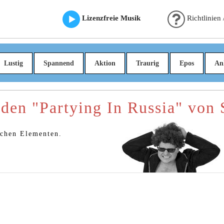
Lizenzfreie Musik
Richtlinien
Lustig
Spannend
Aktion
Traurig
Epos
An
aden "Partying In Russia" von
schen Elementen.