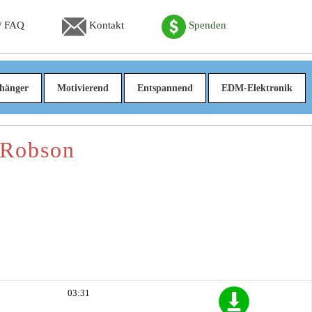
 / FAQ
Kontakt
Spenden
hänger
Motivierend
Entspannend
EDM-Elektronik
 Robson
03:31