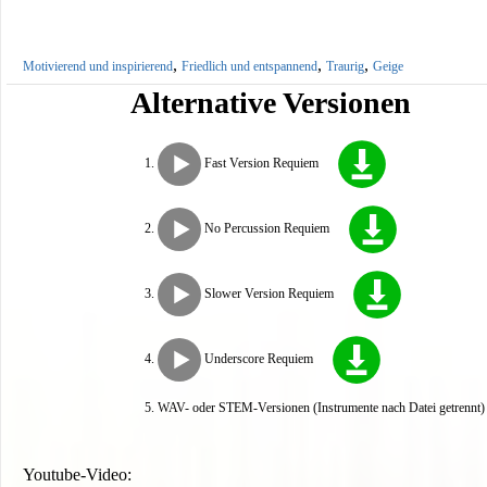
,
,
,
Motivierend und inspirierend
Friedlich und entspannend
Traurig
Geige
Alternative Versionen
Fast Version Requiem
No Percussion Requiem
Slower Version Requiem
Underscore Requiem
WAV- oder STEM-Versionen (Instrumente nach Datei getrennt) s
Youtube-Video: