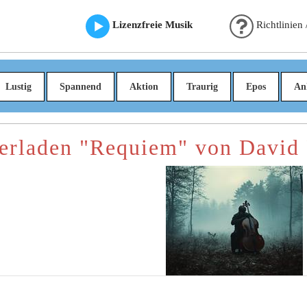
Lizenzfreie Musik
Richtlinien
Lustig
Spannend
Aktion
Traurig
Epos
An
erladen "Requiem" von David