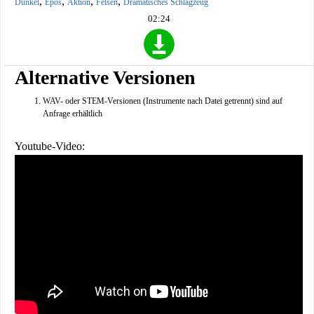
,
,
,
,
Dunkel
Epos
Aktion
Felsen
Dramatisches Schlagzeug
02:24
Alternative Versionen
WAV- oder STEM-Versionen (Instrumente nach Datei getrennt) sind auf
Anfrage erhältlich
Youtube-Video: