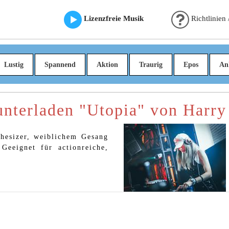
Lizenzfreie Musik
Richtlinien
Lustig
Spannend
Aktion
Traurig
Epos
An
nterladen "Utopia" von Harry
hesizer, weiblichem Gesang
eeignet für actionreiche,