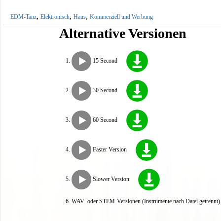
,
,
,
EDM-Tanz
Elektronisch
Haus
Kommerziell und Werbung
Alternative Versionen
15 Second
30 Second
60 Second
Faster Version
Slower Version
WAV- oder STEM-Versionen (Instrumente nach Datei getrennt) s