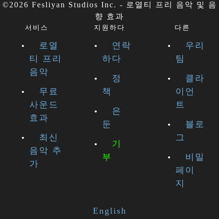
©2026 Fesliyan Studios Inc. - 로열티 프리 음악 및 음
향 효과
서비스
지원하다
다른
로열
연락
우리
티 프리
하다
팀
음악
정
클라
무료
책
이언
사운드
트
은
효과
둔
블로
최신
그
기
음악 추
부
비밀
가
페이
지
English