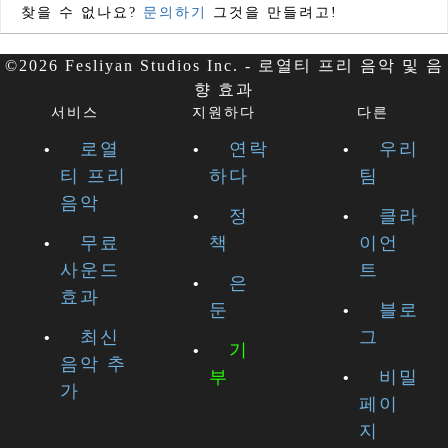
찾을 수 없나요?
문의하기
그것을 만들려고!
©2026 Fesliyan Studios Inc. - 로열티 프리 음악 및 음
향 효과
서비스
지원하다
다른
로열
연락
우리
티 프리
하다
팀
음악
정
클라
무료
책
이언
사운드
트
은
효과
둔
블로
최신
그
기
음악 추
부
비밀
가
페이
지