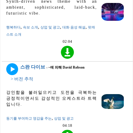
Synth-driven news theme with an
ambient, sophisticated, laid-back,
futuristic vibe.
,
,
,
,
행복하다
속보 소개
상업 및 광고
대화 음성 해설
팟캐
스트 소개
02:04
스완 다이브
- ~에 의해 David Robson
> 버전 추적
강인함을 불러일으키고 도전을 극복하는
긍정적이면서도 감성적인 오케스트라 트랙
입니다.
,
동기를 부여하고 영감을 주는
상업 및 광고
04:18