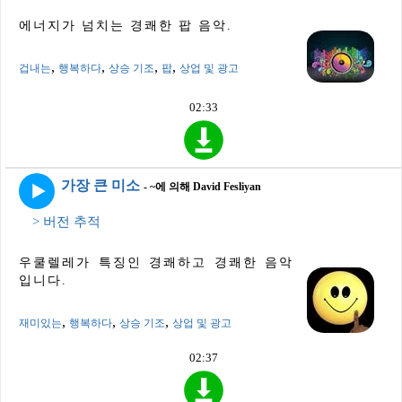
에너지가 넘치는 경쾌한 팝 음악.
,
,
,
,
겁내는
행복하다
상승 기조
팝
상업 및 광고
02:33
가장 큰 미소
- ~에 의해 David Fesliyan
> 버전 추적
우쿨렐레가 특징인 경쾌하고 경쾌한 음악
입니다.
,
,
,
재미있는
행복하다
상승 기조
상업 및 광고
02:37