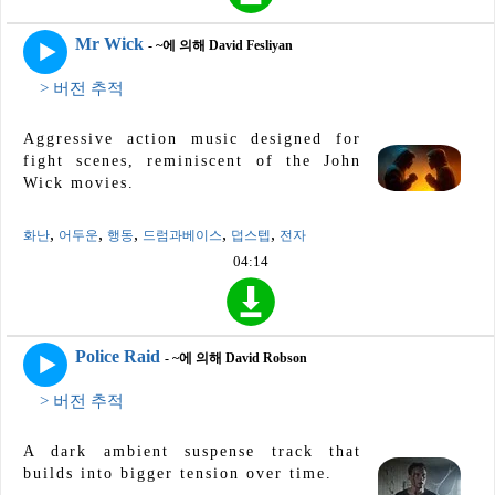
Mr Wick
- ~에 의해 David Fesliyan
> 버전 추적
Aggressive action music designed for
fight scenes, reminiscent of the John
Wick movies.
,
,
,
,
,
화난
어두운
행동
드럼과베이스
덥스텝
전자
04:14
Police Raid
- ~에 의해 David Robson
> 버전 추적
A dark ambient suspense track that
builds into bigger tension over time.