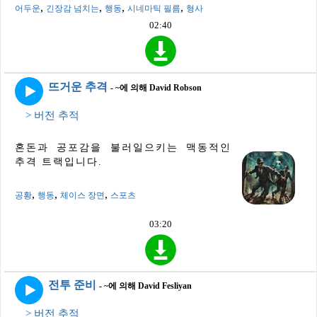
,
,
,
,
어두운
긴장감 넘치는
행동
시네마틱 필름
형사
02:40
뜨거운 추격
- ~에 의해 David Robson
> 버전 추적
혼돈과 공포감을 불러일으키는 맥동적인
추격 트랙입니다.
,
,
,
공황
행동
체이스 장면
스포츠
03:20
전투 준비
- ~에 의해 David Fesliyan
> 버전 추적