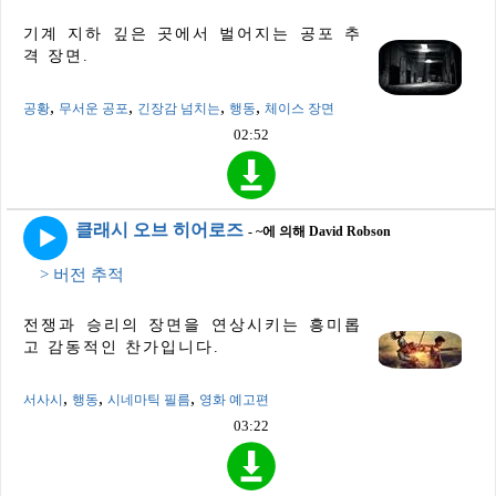
기계 지하 깊은 곳에서 벌어지는 공포 추
격 장면.
,
,
,
,
공황
무서운 공포
긴장감 넘치는
행동
체이스 장면
02:52
클래시 오브 히어로즈
- ~에 의해 David Robson
> 버전 추적
전쟁과 승리의 장면을 연상시키는 흥미롭
고 감동적인 찬가입니다.
,
,
,
서사시
행동
시네마틱 필름
영화 예고편
03:22