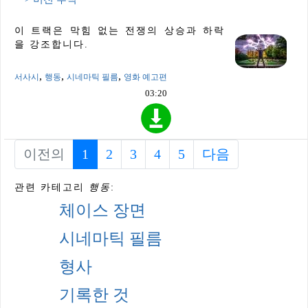
이 트랙은 막힘 없는 전쟁의 상승과 하락
을 강조합니다.
,
,
,
서사시
행동
시네마틱 필름
영화 예고편
03:20
이전의
1
(current)
2
3
4
5
다음
관련 카테고리
행동
:
체이스 장면
시네마틱 필름
형사
기록한 것