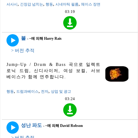
,
,
,
,
서사시
긴장감 넘치는
행동
시네마틱 필름
체이스 장면
03:19
불
- ~에 의해 Harry Rais
> 버전 추적
Jump-Up / Drum & Bass 곡으로 일렉트
로닉 드럼, 신디사이저, 여성 보컬, 서브
베이스가 함께 연주합니다.
,
,
,
행동
드럼과베이스
전자
상업 및 광고
03:24
성난 파도
- ~에 의해 David Robson
> 버전 추적