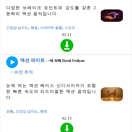
다양한 브레이크 포인트와 강도를 갖춘 2
분짜리 액션 음악입니다.
,
,
,
긴장감 넘치는
행동
시네마틱 필름
스포츠
02:11
액션 파이트
- ~에 의해 David Fesliyan
> 버전 추적
눈에 띄는 액션 베이스 신디사이저가 포함
된 빠른 속도의 리드미컬한 액션 음악입니
다.
,
,
공황
긴장감 넘치는
행동
02:15