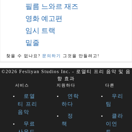
필름 느와르 재즈
영화 예고편
임시 트랙
밑줄
찾을 수 없나요?
문의하기
그것을 만들려고!
©2026 Fesliyan Studios Inc. - 로열티 프리 음악 및 음
향 효과
서비스
지원하다
다른
로열
연락
우리
티 프리
하다
팀
음악
정
클라
무료
책
이언
사운드
트