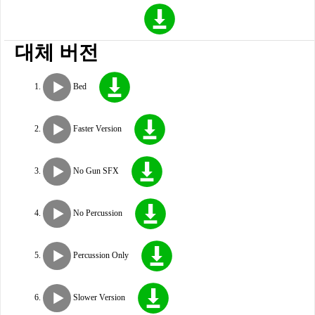
대체 버전
Bed
Faster Version
No Gun SFX
No Percussion
Percussion Only
Slower Version