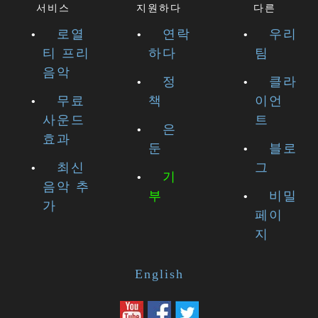
서비스
지원하다
다른
로열
연락
우리
티 프리
하다
팀
음악
정
클라
무료
책
이언
사운드
트
은
효과
둔
블로
최신
그
기
음악 추
부
비밀
가
페이
지
English