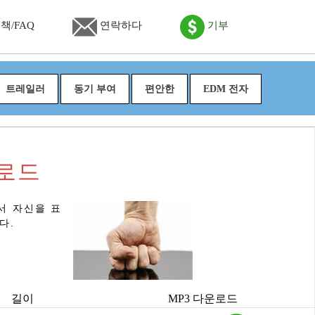
책/FAQ
연락하다
기부
트레일러
동기 부여
편안한
EDM 전자
운로드
서 자신을 표
다.
길이
MP3 다운로드