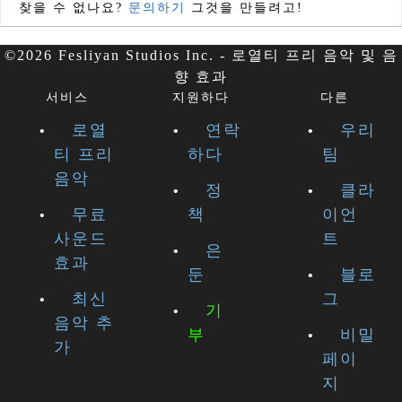
찾을 수 없나요?
문의하기
그것을 만들려고!
©2026 Fesliyan Studios Inc. - 로열티 프리 음악 및 음
향 효과
서비스
지원하다
다른
로열
연락
우리
티 프리
하다
팀
음악
정
클라
무료
책
이언
사운드
트
은
효과
둔
블로
최신
그
기
음악 추
부
비밀
가
페이
지