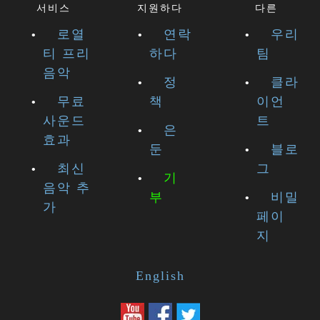
서비스
지원하다
다른
로열
연락
우리
티 프리
하다
팀
음악
정
클라
무료
책
이언
사운드
트
은
효과
둔
블로
최신
그
기
음악 추
부
비밀
가
페이
지
English